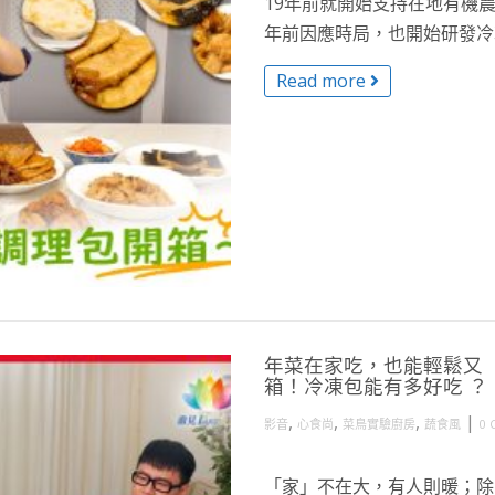
19年前就開始支持在地有機
年前因應時局，也開始研發冷凍調
Read more
年菜在家吃，也能輕鬆又
箱！冷凍包能有多好吃 ？
,
,
,
|
影音
心食尚
菜鳥實驗廚房
蔬食風
0 
「家」不在大，有人則暖；除