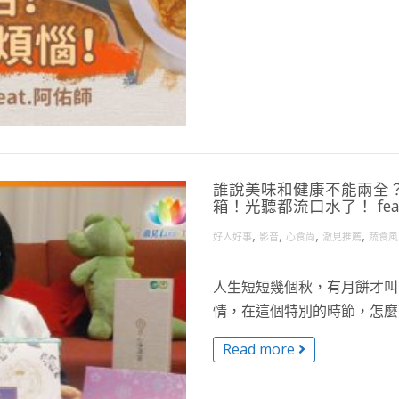
誰說美味和健康不能兩全
箱！光聽都流口水了！ feat
,
,
,
,
好人好事
影音
心食尚
澈見推薦
蔬食風
人生短短幾個秋，有月餅才叫
情，在這個特別的時節，怎麼可
Read more