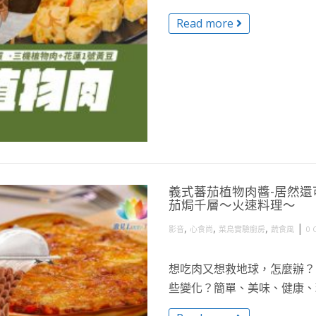
Read more
義式蕃茄植物肉醬-居然
茄焗千層～火速料理～
,
,
,
|
影音
心食尚
菜鳥實驗廚房
蔬食風
0 
想吃肉又想救地球，怎麼辦？
些變化？簡單、美味、健康、環保