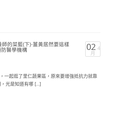
師的菜籃(下)-薑黃居然要這樣
02
4
安預防醫學機構
月
，一起逛了里仁蔬果區，原來要增強抵抗力就靠
，光是知道有哪 […]