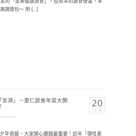
農友的「里美健康蔬食」，從原本的蔬食便當，多
理包～ 用 […]
「澎湃」－里仁蔬食年菜大開
20
！
12 月
Comments
夕年夜飯，大家開心團圓最重要！近年「彈性素