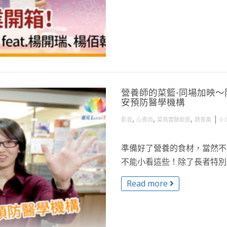
營養師的菜籃-同場加映～防
安預防醫學機構
,
,
,
|
影音
心食尚
菜鳥實驗廚房
蔬食風
0 
準備好了營養的食材，當然不
不能小看這些！除了長者特別需
Read more