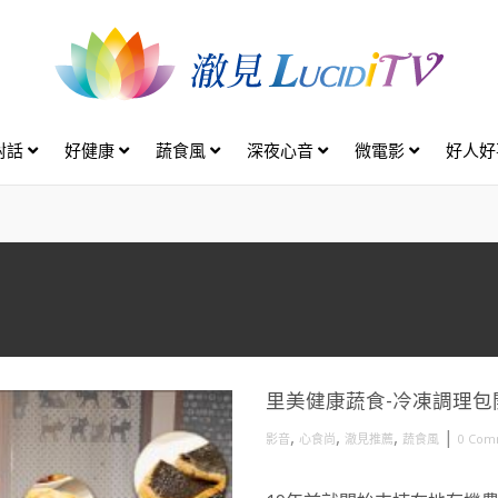
對話
好健康
蔬食風
深夜心音
微電影
好人
里美健康蔬食-冷凍調理
,
,
,
|
影音
心食尚
澈見推薦
蔬食風
0 Com