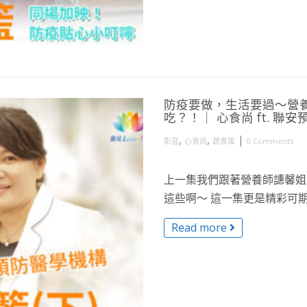
防疫要做，生活要過～營養
吃？！｜ 心食尚 ft. 聯
,
,
|
影音
心食尚
蔬食風
0 Comments
上一集我們跟著營養師譓馨姐
這些啊～ 這一集更是精彩可期
Read more