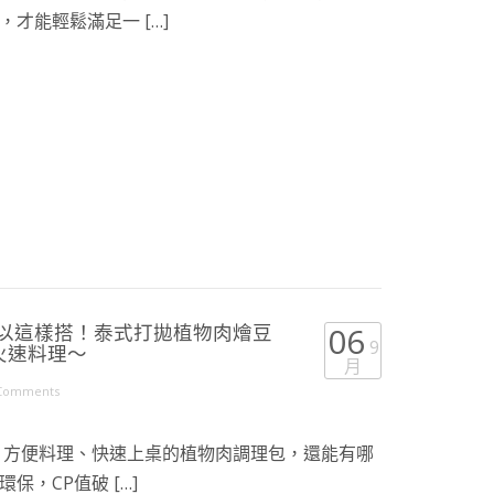
才能輕鬆滿足一 […]
可以這樣搭！泰式打拋植物肉燴豆
06
9
火速料理～
月
Comments
 方便料理、快速上桌的植物肉調理包，還能有哪
，CP值破 […]