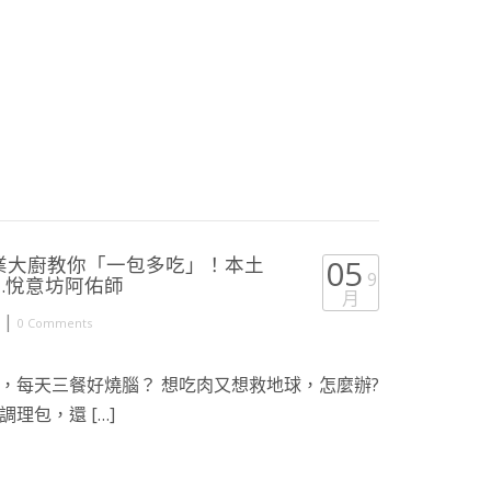
業大廚教你「一包多吃」！本土
05
9
t.悅意坊阿佑師
月
|
0 Comments
，每天三餐好燒腦？ 想吃肉又想救地球，怎麼辦?
理包，還 […]