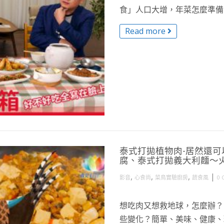
食」人口大增，年菜怎麼準備，
Read more
泰式打拋植物肉-居然還
腐、泰式打拋義大利麵～
,
,
,
|
影音
心食尚
菜鳥實驗廚房
蔬食風
0 
想吃肉又想救地球，怎麼辦？
些變化？簡單、美味、健康、環保