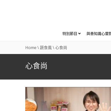
特別節目
與善知識心靈
Home
\
蔬食風
\
心食尚
心食尚