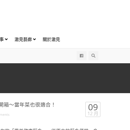
好事
澈見藝廊
關於澈見
All
包開箱～當年菜也很適合！
09
12 月
ments