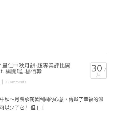
？里仁中秋月餅-超專業評比開
30
7
. 楊開瑞, 楊佰翰
月
|
0 Comments
中秋～月餅承載著團圓的心意，傳遞了幸福的溫
以少了它！ 但 […]