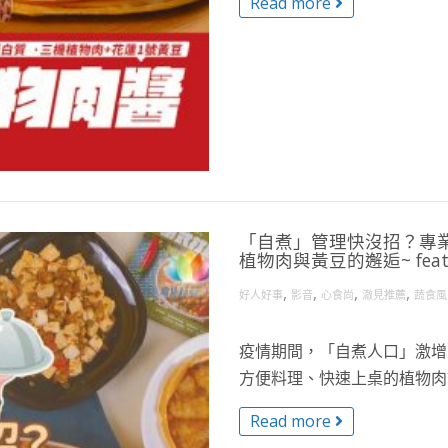
Read more
「自煮」管理快沒招？專
植物肉與黃豆的邂逅~ fea
,
,
,
,
好人好事
影音
心食尚
澈見推薦
蔬食風
疫情期間，「自煮人口」激增
方便料理、快速上桌的植物肉調
Read more