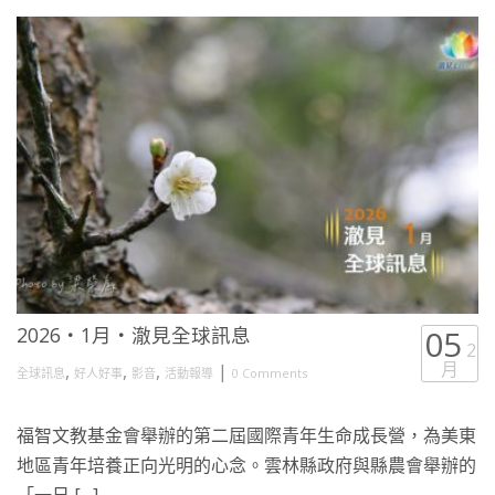
2026・1月・澈見全球訊息
05
2
月
,
,
,
|
全球訊息
好人好事
影音
活動報導
0 Comments
福智文教基金會舉辦的第二屆國際青年生命成長營，為美東
地區青年培養正向光明的心念。雲林縣政府與縣農會舉辦的