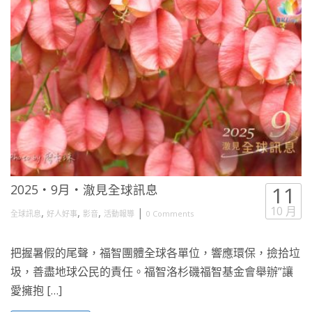
2025・9月・澈見全球訊息
11
10 月
,
,
,
|
全球訊息
好人好事
影音
活動報導
0 Comments
把握暑假的尾聲，福智團體全球各單位，響應環保，撿拾垃
圾，善盡地球公民的責任。福智洛杉磯福智基金會舉辦”讓
愛擁抱 […]