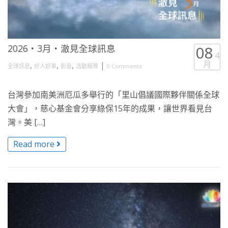
2026・3月・澈見全球訊息
08
4
月
,
,
,
|
全球訊息
好人好事
影音
活動報導
0 Comments
台灣參加南美洲厄瓜多舉行的「里山倡議國際夥伴關係全球
大會」，慈心基金會分享綠保15年的成果，讓世界看見台
灣。美 […]
Read more