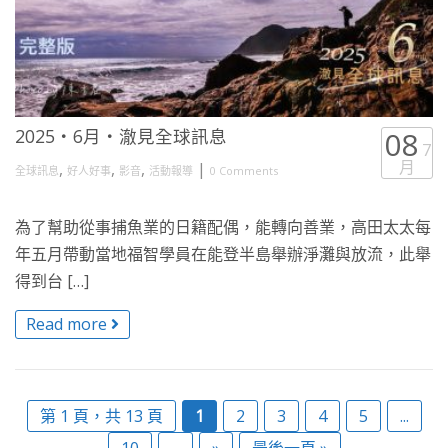
2025・6月・澈見全球訊息
08
7
月
,
,
,
|
全球訊息
好人好事
影音
活動報導
0 Comments
為了幫助從事捕魚業的日籍配偶，能轉向善業，高田太太每
年五月帶動當地福智學員在能登半島舉辦淨灘與放流，此舉
得到台 […]
Read more
第 1 頁，共 13 頁
1
2
3
4
5
...