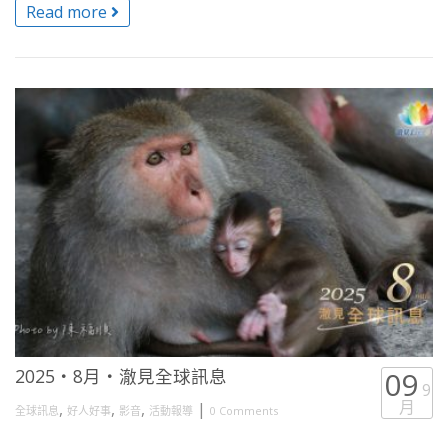
Read more
2025・8月・澈見全球訊息
09
9
月
,
,
,
|
全球訊息
好人好事
影音
活動報導
0 Comments