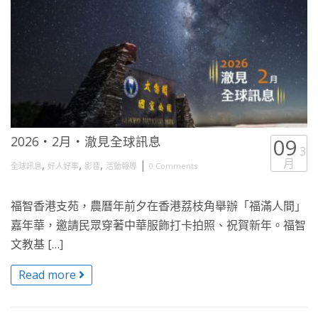
2026・2月・澈見全球訊息
09
3
月
,
,
,
|
全球訊息
好人好事
影音
活動報導
0 Comments
福智香港支苑，農曆年前夕在香港荔枝角舉辦「福滿人間」
嘉年華，邀請民眾穿著中華服飾打卡拍照、祝賀新年。福智
文教基 […]
Read more