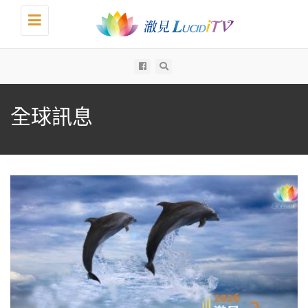
Toggle
navigation
All
全球訊息