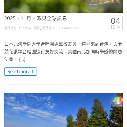
2025・11月・澈見全球訊息
04
12 月
,
,
,
|
全球訊息
好人好事
影音
活動報導
0 Comments
日本北海學園大學合唱團男聲校友會，特地來到台灣，與夢
蓮花讚頌合唱團進行友好交流。美國南北加同時舉辦憶師恩
法會， […]
Read more