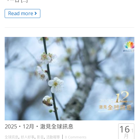
「一日 […]
Read more
2025・12月・澈見全球訊息
16
1
月
,
,
,
|
全球訊息
好人好事
影音
活動報導
0 Comments