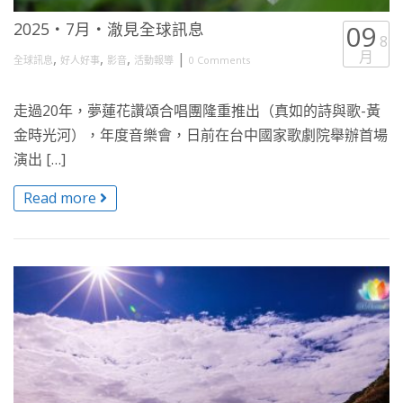
2025・7月・澈見全球訊息
09
8
月
,
,
,
|
全球訊息
好人好事
影音
活動報導
0 Comments
走過20年，夢蓮花讚頌合唱團隆重推出（真如的詩與歌-黃
金時光河），年度音樂會，日前在台中國家歌劇院舉辦首場
演出 […]
Read more