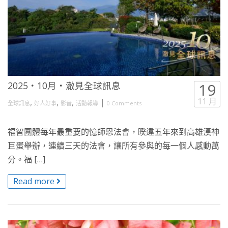
2025・10月・澈見全球訊息
19
11 月
,
,
,
|
全球訊息
好人好事
影音
活動報導
0 Comments
福智團體每年最重要的憶師恩法會，暌違五年來到高雄漢神
巨蛋舉辦，連續三天的法會，讓所有參與的每一個人感動萬
分。福 […]
Read more