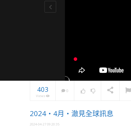
403
0
Views
2025・
2024・4月・澈見全球訊息
息
NOW PLAYING
2024-04-27 09:20:35