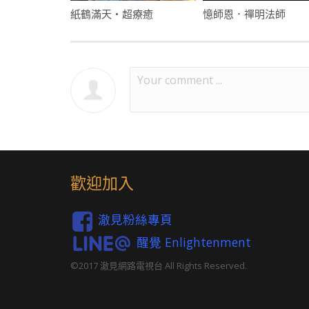
紙鶴滿天・超療癒
憶師恩．禪明法師
歡迎加入
澈見粉絲專頁
醒覺 Enlightenment
©2017 澈見網路電視台 All Rights Reserved.