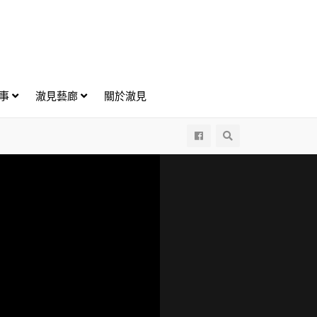
好事
澈見藝廊
關於澈見
All