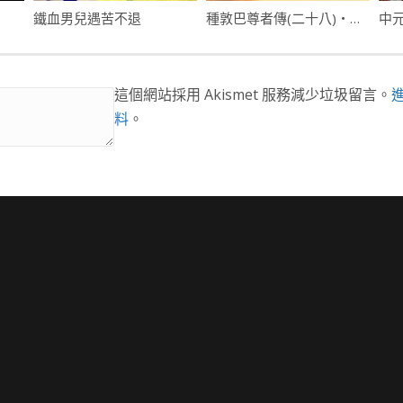
鐵血男兒遇苦不退
種敦巴尊者傳(二十八)・金光妙色身・屬龍妙天子
這個網站採用 Akismet 服務減少垃圾留言。
料
。