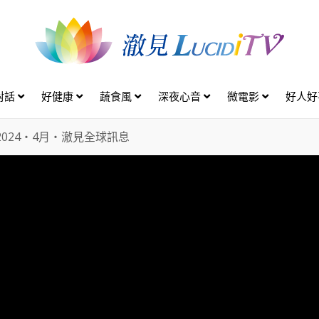
對話
好健康
蔬食風
深夜心音
微電影
好人
2024・4月・澈見全球訊息