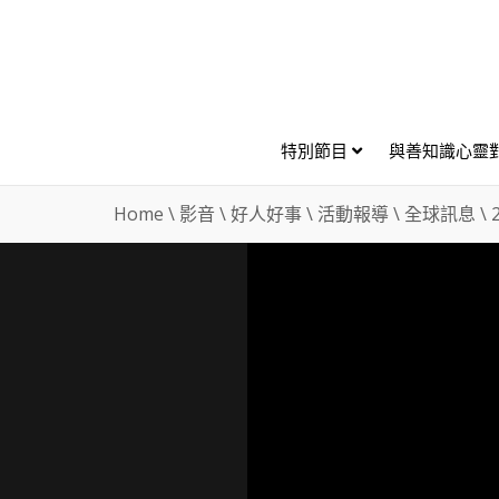
特別節目
與善知識心靈
Home
\
影音
\
好人好事
\
活動報導
\
全球訊息
\