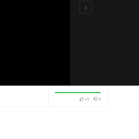
+3
0
・澈見全球訊
2025・8月・澈見全球訊
2025・9月・澈
息
息