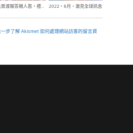
中元普渡報答親人恩，禮盒分享佛菩薩慈悲！
2022・8月・澈見全球訊息
進一步了解 Akismet 如何處理網站訪客的留言資