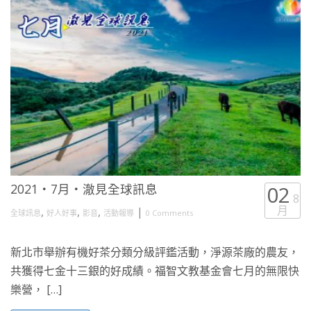
2021・7月・澈見全球訊息
02
8
月
,
,
,
|
全球訊息
好人好事
影音
活動報導
0 Comments
新北市舉辦有機好茶分類分級評鑑活動，淨源茶廠的農友，
共獲得七金十三銀的好成績。福智文教基金會七月的無限快
樂營， […]