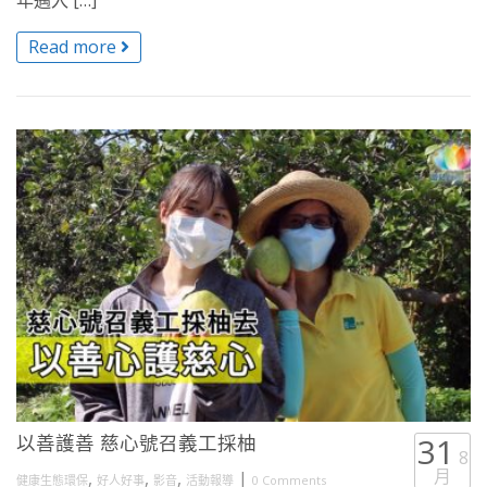
年邁入 […]
Read more
以善護善 慈心號召義工採柚
31
8
月
,
,
,
|
健康生態環保
好人好事
影音
活動報導
0 Comments