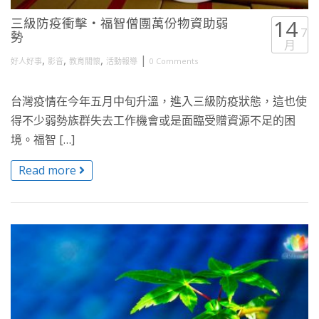
三級防疫衝擊・福智僧團萬份物資助弱
14
7
勢
月
,
,
,
|
好人好事
影音
教育關懷
活動報導
0 Comments
台灣疫情在今年五月中旬升溫，進入三級防疫狀態，這也使
得不少弱勢族群失去工作機會或是面臨受贈資源不足的困
境。福智 […]
Read more