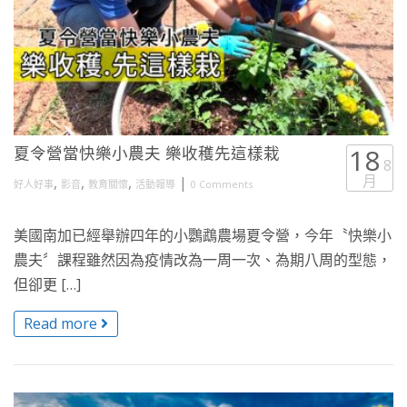
夏令營當快樂小農夫 樂收穫先這樣栽
18
8
月
,
,
,
|
好人好事
影音
教育關懷
活動報導
0 Comments
美國南加已經舉辦四年的小鸚鵡農場夏令營，今年〝快樂小
農夫〞課程雖然因為疫情改為一周一次、為期八周的型態，
但卻更 […]
Read more