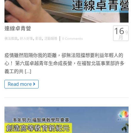
連線卓青營
16
9
月
,
,
,
|
佛法推廣
好人好事
影音
活動報導
0 Comments
疫情雖然阻隔你我的距離，卻無法阻擋想要利益年輕人的
心！ 第六屆卓越青年生命成長營，在福智北區事業部許多
義工的共 […]
Read more