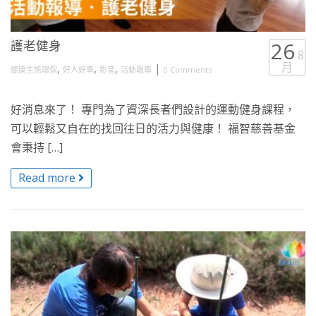
護老健身
26
8
月
,
,
,
|
健康生態環保
好人好事
影音
活動報導
0 Comments
好消息來了！ 專門為了資深長者們設計的運動健身課程，
可以輕鬆又自在的找回往日的活力與健康！ 福智慈善基金
會秉持 […]
Read more