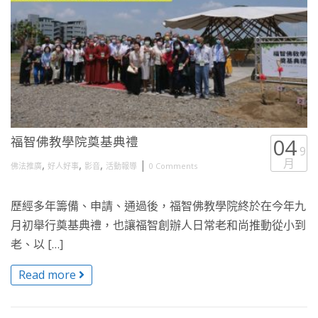
福智佛教學院奠基典禮
04
9
月
,
,
,
|
佛法推廣
好人好事
影音
活動報導
0 Comments
歷經多年籌備、申請、通過後，福智佛教學院終於在今年九
月初舉行奠基典禮，也讓福智創辦人日常老和尚推動從小到
老、以 […]
Read more