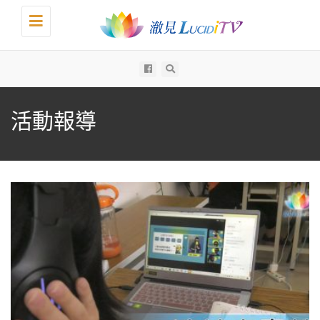
Toggle
navigation
All
活動報導