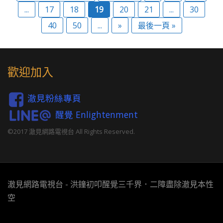
...
17
18
19
20
21
...
30
40
50
...
»
最後一頁 »
歡迎加入
澈見粉絲專頁
醒覺 Enlightenment
©2017 澈見網路電視台 All Rights Reserved.
澈見網路電視台 - 洪鐘初叩醒覺三千界．二障盡除澈見本性
空