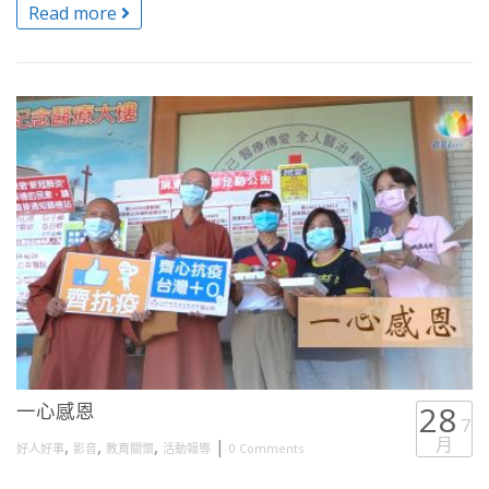
Read more
一心感恩
28
7
月
,
,
,
|
好人好事
影音
教育關懷
活動報導
0 Comments