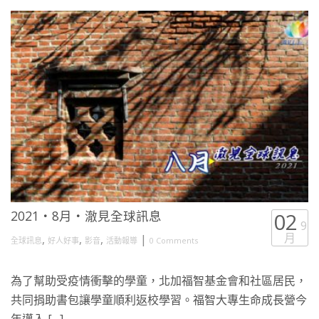
2021・8月・澈見全球訊息
02
9
月
,
,
,
|
全球訊息
好人好事
影音
活動報導
0 Comments
為了幫助受疫情衝擊的學童，北加福智基金會和社區居民，
共同捐助書包讓學童順利返校學習。福智大專生命成長營今