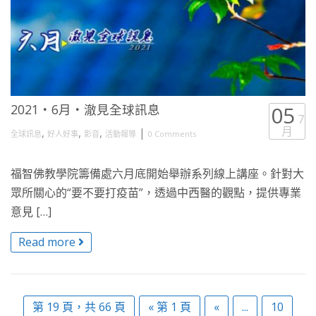
2021・6月・澈見全球訊息
05
7
月
,
,
,
|
全球訊息
好人好事
影音
活動報導
0 Comments
福智佛教學院籌備處六月底開始舉辦系列線上講座。針對大
眾所關心的“要不要打疫苗”，透過中西醫的觀點，提供專業
意見 […]
Read more
第 19 頁，共 66 頁
« 第 1 頁
«
...
10