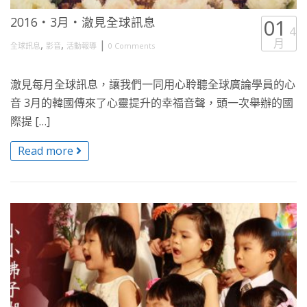
2016・3月・澈見全球訊息
01
4
月
,
,
|
全球訊息
影音
活動報導
0 Comments
澈見每月全球訊息，讓我們一同用心聆聽全球廣論學員的心
音 3月的韓國傳來了心靈提升的幸福音聲，頭一次舉辦的國
際提 […]
Read more