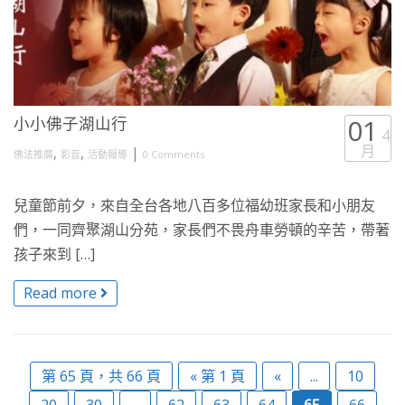
小小佛子湖山行
01
4
月
,
,
|
佛法推廣
影音
活動報導
0 Comments
兒童節前夕，來自全台各地八百多位福幼班家長和小朋友
們，一同齊聚湖山分苑，家長們不畏舟車勞頓的辛苦，帶著
孩子來到 […]
Read more
第 65 頁，共 66 頁
« 第 1 頁
«
...
10