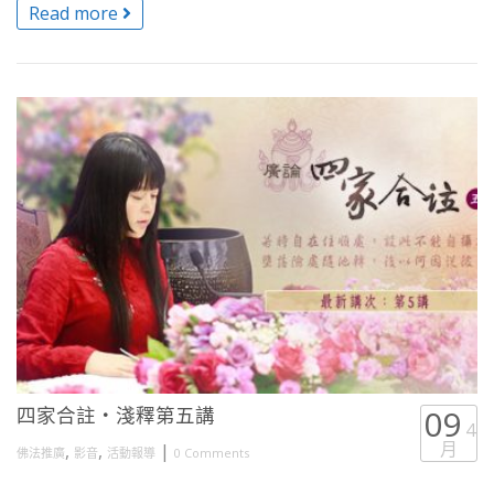
Read more
四家合註・淺釋第五講
09
4
月
,
,
|
佛法推廣
影音
活動報導
0 Comments