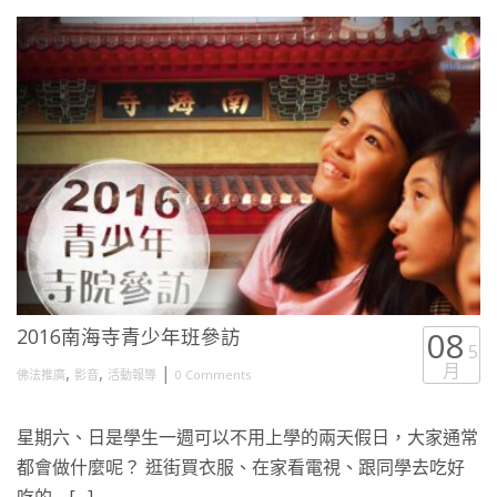
2016南海寺青少年班參訪
08
5
月
,
,
|
佛法推廣
影音
活動報導
0 Comments
星期六、日是學生一週可以不用上學的兩天假日，大家通常
都會做什麼呢？ 逛街買衣服、在家看電視、跟同學去吃好