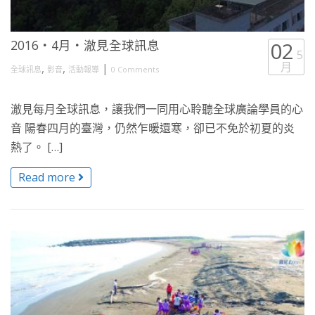
2016・4月・澈見全球訊息
02
5
月
,
,
|
全球訊息
影音
活動報導
0 Comments
澈見每月全球訊息，讓我們一同用心聆聽全球廣論學員的心
音 陽春四月的臺灣，仍然乍暖還寒，卻已不免於初夏的炎
熱了。 […]
Read more