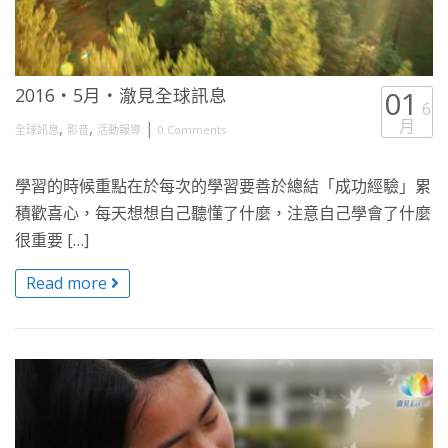
2016・5月・澈見全球訊息
01
6
月
,
,
|
全球訊息
影音
活動報導
0 Comments
學習的時候重點在於每次的學習要善於總結「成功經驗」累
積歡喜心，每天想想自己聽懂了什麼，注意自己學會了什麼
很重要 […]
Read more