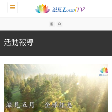
Toggle
navigation
All
活動報導