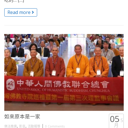
吃的… […]
Read more
如來原本是一家
05
5
月
,
,
|
佛法推廣
影音
活動報導
0 Comments