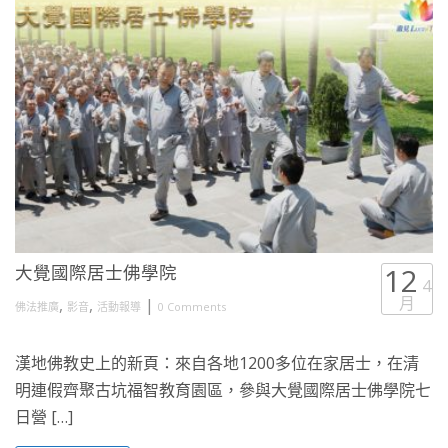
大覺國際居士佛學院
12
4
月
,
,
|
佛法推廣
影音
活動報導
0 Comments
漢地佛教史上的新頁：來自各地1200多位在家居士，在清
明連假齊聚古坑福智教育園區，參與大覺國際居士佛學院七
日營 […]