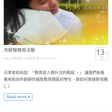
洗腳報親恩活動
13
5
月
,
,
|
影音
教育關懷
活動報導
0 Comments
日常老和尚說 : 「教育是人類升沈的樞紐 。」 讓我們來看
看老和尚所創辦的福智教育園區的學生，是如何表達對母親
[…]
Read more