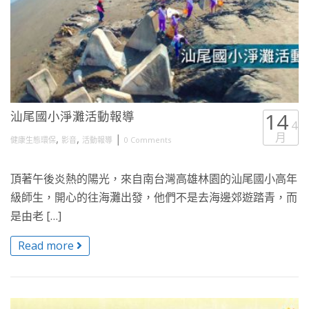
汕尾國小淨灘活動報導
14
4
月
,
,
|
健康生態環保
影音
活動報導
0 Comments
頂著午後炎熱的陽光，來自南台灣高雄林園的汕尾國小高年
級師生，開心的往海灘出發，他們不是去海邊郊遊踏青，而
是由老 […]
Read more