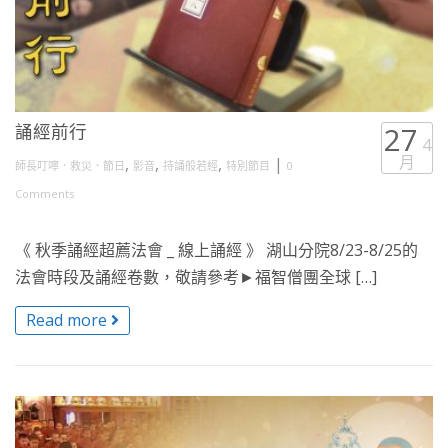
誦經前行
27
4
月
,
,
,
|
師長叮嚀．救災．節日
影音
持誦般若經
特別節目
0
Comments
《 秋季誦經超薦法會 _ 線上誦經 》 湖山分院8/23-8/25的
法會時段及誦經卷數，敬請參考►福智僧團全球 […]
Read more