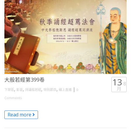
大般若經第399卷
13
8
月
,
,
,
,
|
下架區
影音
持誦般若經
特別節目
線上直播
0
Comments
Read more