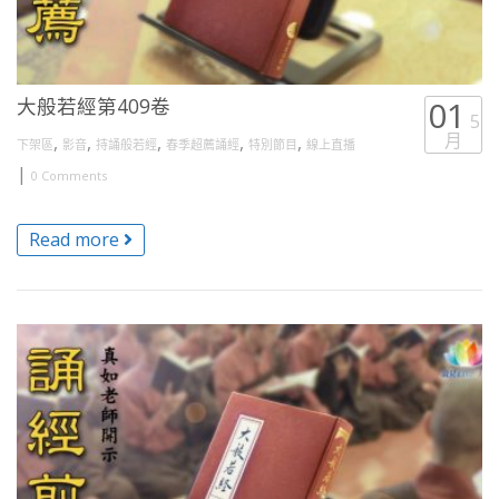
大般若經第409卷
01
5
月
,
,
,
,
,
下架區
影音
持誦般若經
春季超薦誦經
特別節目
線上直播
|
0 Comments
Read more