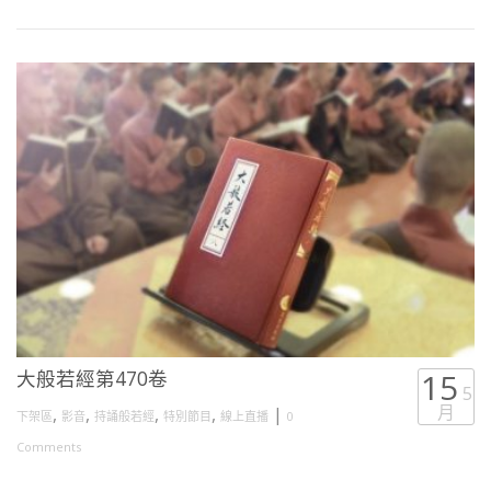
大般若經第470卷
15
5
月
,
,
,
,
|
下架區
影音
持誦般若經
特別節目
線上直播
0
Comments