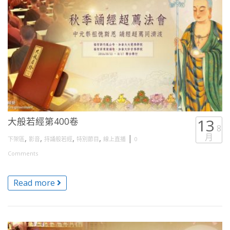
大般若經第400卷
13
8
月
,
,
,
,
|
下架區
影音
持誦般若經
特別節目
線上直播
0
Comments
Read more