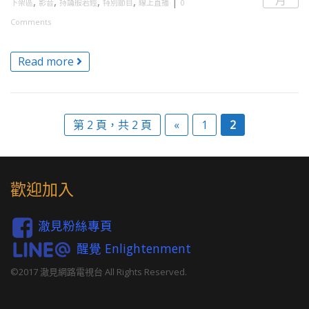
,
,
,
,
|
下架區
影音
持誦般若經
特別節目
線上直播
0
Comments
Read more
第 2 頁，共 2 頁
«
1
2
歡迎加入
澈見粉絲專頁
醒覺 Enlightenment
©2017 澈見網路電視台 All Rights Reserved.