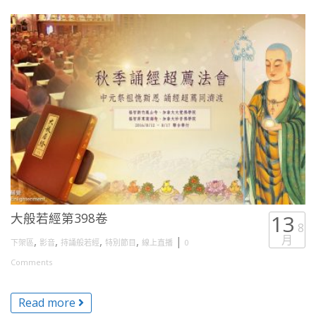
大般若經第398卷
13
8
月
,
,
,
,
|
下架區
影音
持誦般若經
特別節目
線上直播
0
Comments
Read more