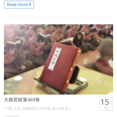
Read more
大般若經第469卷
15
5
月
,
,
,
,
|
下架區
影音
持誦般若經
特別節目
線上直播
0
Comments