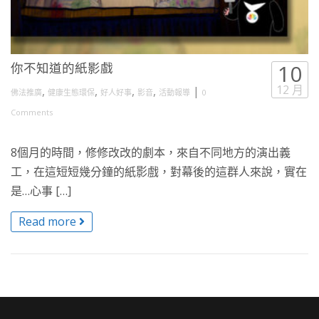
你不知道的紙影戲
10
12 月
,
,
,
,
|
佛法推廣
健康生態環保
好人好事
影音
活動報導
0
Comments
8個月的時間，修修改改的劇本，來自不同地方的演出義
工，在這短短幾分鐘的紙影戲，對幕後的這群人來說，實在
是…心事 […]
Read more