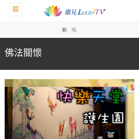
Toggle
navigation
All
佛法關懷