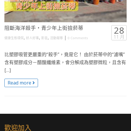
阻斷海洋殺手・青少年上街撿菸蒂
28
11 月
,
,
,
|
健康生態環保
好人好事
影音
活動報導
0 Comments
比塑膠吸管更嚴重的“殺手”，竟是它！ 由於菸蒂中的“濾嘴”
含有塑膠成分－醋酸纖維素，會分解成為塑膠微粒，且含有
[…]
Read more
歡迎加入