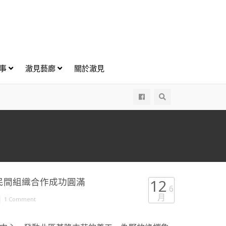
好事
澈見藝廊
關於澈見
All
民間組織合作成功圓滿
12
6
月
|
1 Comment