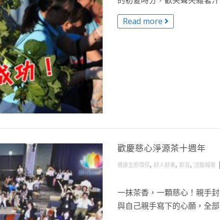
的初夏時分，歡笑聲夾雜著汗水
Read more
歡慶慈心淨源茶十週年
,
,
,
健康生態環保
好人好事
影音
活動報導
一抹茶香，一顆慈心！親手封
與自己親手寫下的心願，全部封