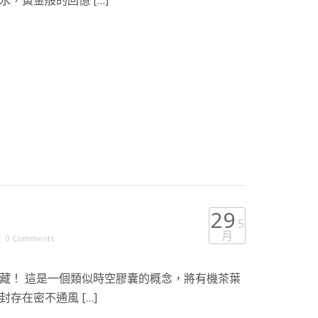
，黃金般的回憶 […]
29
5
月
|
0 Comments
藏！ 這是一個類似時空膠囊的概念，將有機茶葉
存在密不通風 […]