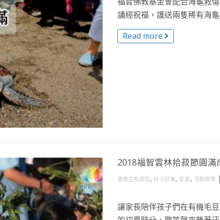
福智佛教基金會配合海龜救傷
誦經祝福，護送兩隻稀有海龜平
Read more
2018福智雲林拾菽節圓滿
,
,
,
健康生態環保
好人好事
影音
活動報導
讓家長陪伴孩子們在有機毛豆