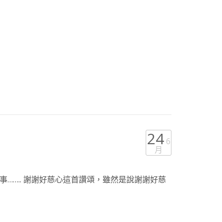
24
6
月
…….. 謝謝好慈心這首讚頌，雖然是說謝謝好慈