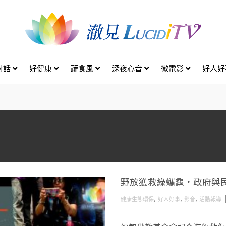
對話
好健康
蔬食風
深夜心音
微電影
好人
野放獲救綠蠵龜・政府與
,
,
,
健康生態環保
好人好事
影音
活動報導