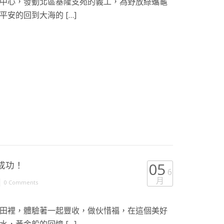
中心，發動北區基隆支苑的義工，為野放綠蠵龜
安的回到大海的 […]
成功！
05
6
月
|
0 Comments
田裡，體驗著一起豐收，做伙惜福，在這個美好