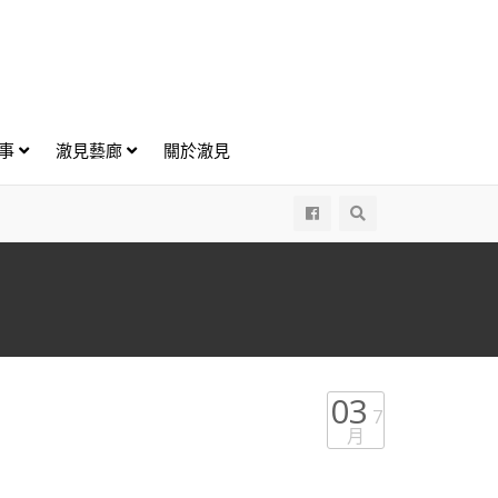
好事
澈見藝廊
關於澈見
All
03
7
月