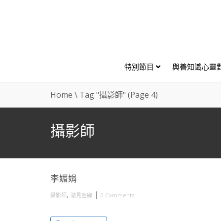
特別節目
與善知識心靈
Home
\
Tag "攝影師"
(Page 4)
攝影師
李媚娟
,
|
攝影師
澈見藝廊
0 Comments