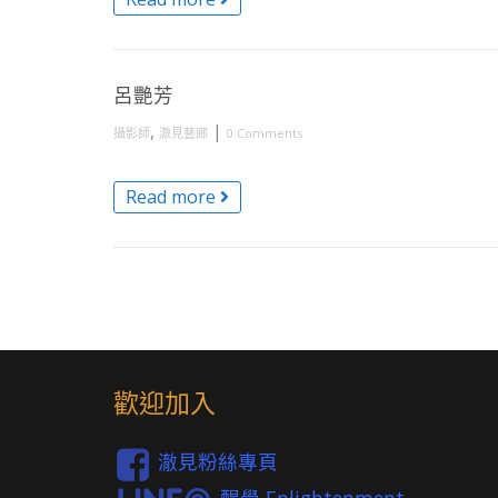
呂艷芳
,
|
攝影師
澈見藝廊
0 Comments
Read more
歡迎加入
澈見粉絲專頁
醒覺 Enlightenment