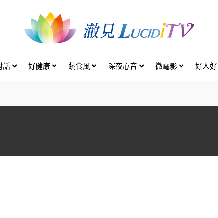
對話
好健康
蔬食風
深夜心音
微電影
好人