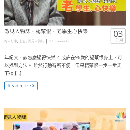
澈見人物誌・楊蔡恨・老學生心快樂
03
11 月
,
,
|
好人好事
影音
澈見人物誌
0 Comments
年紀大，該怎麼過得快樂？ 或許在96歲的楊蔡恨身上，可
以找到方法。 雖然行動有所不便，但是楊蔡恨一步一步走
下樓 […]
Read more