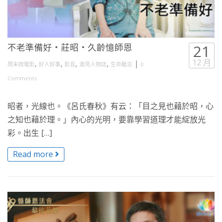
不老準備好・莊昭・久齡憶師恩
21
12 月
,
,
,
,
|
周末微電影
好人好事
影音
澈見人物誌
生命勵志
0
Comments
昭者，光線也。《呂氏春秋》有云：「目之見也藉於昭，心
之知也藉於理。」內心的光明，要靠學習道理才能綻放光
彩。出生 […]
Read more