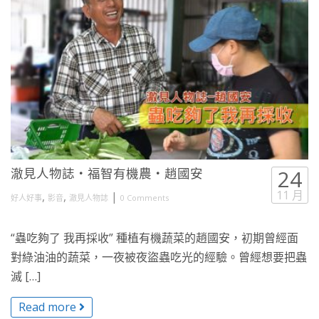
澈見人物誌・福智有機農・趙國安
24
11 月
,
,
|
好人好事
影音
澈見人物誌
0 Comments
“蟲吃夠了 我再採收” 種植有機蔬菜的趙國安，初期曾經面
對綠油油的蔬菜，一夜被夜盜蟲吃光的經驗。曾經想要把蟲
滅 […]
Read more