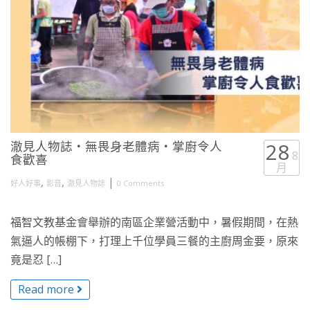
澈見人物誌・無畏身老體病・掌廚令人
28
8
食歡喜
月
,
,
|
好人好事
影音
澈見人物誌
0 Comments
福智文教基金會舉辦的南區企業營活動中，暑假期間，在熱
氣逼人的帳棚下，打理上千位學員三餐的主廚周金要，原來
竟是忍 […]
Read more