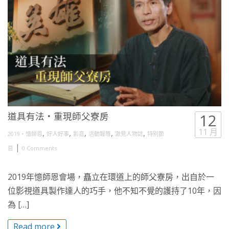
道具有法・重現師父寮房
12
11 月
,
,
,
,
,
2019・憶師恩
好人好事
影音
活動報導
澈見人物誌
特別節
|
目
0 Comments
2019年憶師恩會場，矗立在環道上的師父寮房，出自於一
位影視道具製作達人的巧手，他不知不覺的護持了10年，因
為 […]
Read more