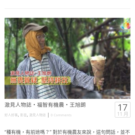
澈見人物誌・福智有機農・王旭朗
17
11 月
,
,
|
好人好事
影音
澈見人物誌
0 Comments
“種有機，有前途嗎？” 對於有機農友來說，這句問話，並不