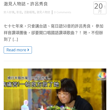
澈見人物誌・許呂秀良
20
1
月
,
,
,
|
好人好事
影音
活動報導
澈見人物誌
0 Comments
七十七年來，只會講台語、寫日語50音的許呂秀良， 參加
祥音讚頌團後，卻要開口唱國語讚頌歌曲？！ 她，不但辦
到了 […]
Read more