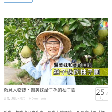
澈見人物誌・謝美妹給子孫的柚子園
25
8
月
,
|
影音
澈見人物誌
0 Comments