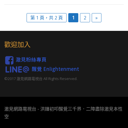
第 1 頁，共 2 頁
1
2
»
歡迎加入
澈見粉絲專頁
醒覺 Enlightenment
©2017 澈見網路電視台 All Rights Reserved.
澈見網路電視台 - 洪鐘初叩醒覺三千界．二障盡除澈見本性
空