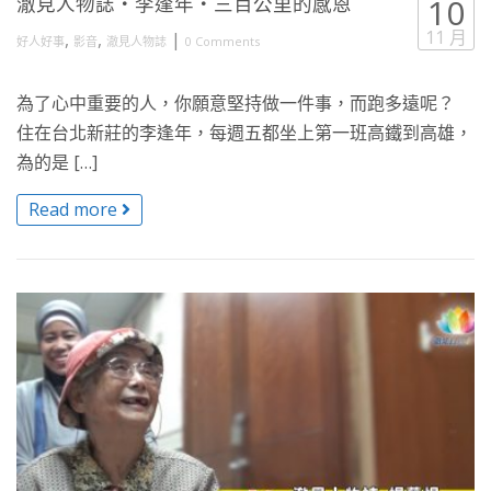
澈見人物誌・李逢年・三百公里的感恩
10
11 月
,
,
|
好人好事
影音
澈見人物誌
0 Comments
為了心中重要的人，你願意堅持做一件事，而跑多遠呢？
住在台北新莊的李逢年，每週五都坐上第一班高鐵到高雄，
為的是 […]
Read more