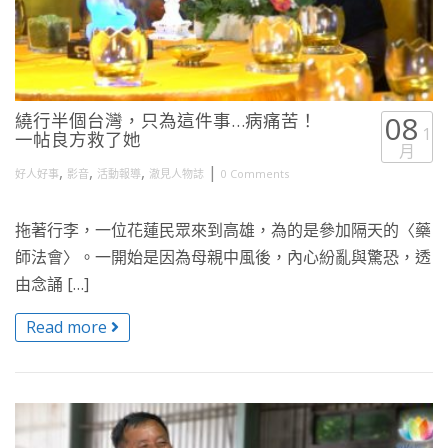
繞行半個台灣，只為這件事…病痛苦！
08
1
一帖良方救了她
月
,
,
,
|
好人好事
影音
活動報導
澈見人物誌
0 Comments
拖著行李，一位花蓮民眾來到高雄，為的是參加隔天的〈藥
師法會〉。一開始是因為母親中風後，內心紛亂與驚恐，透
由念誦 […]
Read more