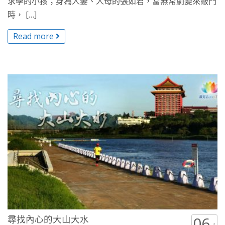
求學的小孩；身為人妻、人母的張如君，當無常劇變來敲門
時， […]
Read more
尋找內心的大山大水
06