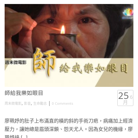
師給我樂如眼目
25
6
月
,
,
|
周末微電影
影音
生命勵志
0 Comments
廖珮妤的肚子上布滿直的橫的斜的手術刀疤，病痛加上經濟
壓力，讓她總是眉頭深鎖、怨天尤人。因為女兒的機緣，廖
珮妤接 […]