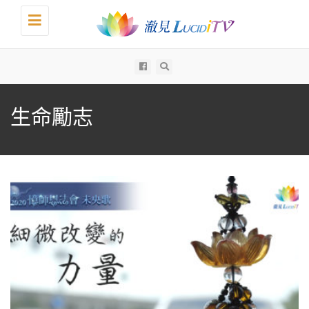
Toggle
navigation
All
生命勵志