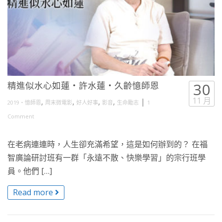
精進似水心如蓮・許水蓮・久齡憶師恩
30
11 月
,
,
,
,
|
2019・憶師恩
周末微電影
好人好事
影音
生命勵志
1
Comment
在老病連連時，人生卻充滿希望，這是如何辦到的？ 在福
智廣論研討班有一群「永遠不散、快樂學習」的宗行班學
員。他們 […]
Read more