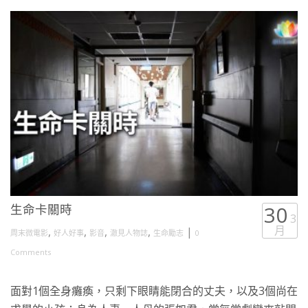
生命卡關時
30
3
月
,
,
,
,
|
周末微電影
好人好事
影音
澈見人物誌
生命勵志
0
Comments
面對1個全身癱瘓，只剩下眼睛能閉合的丈夫，以及3個尚在