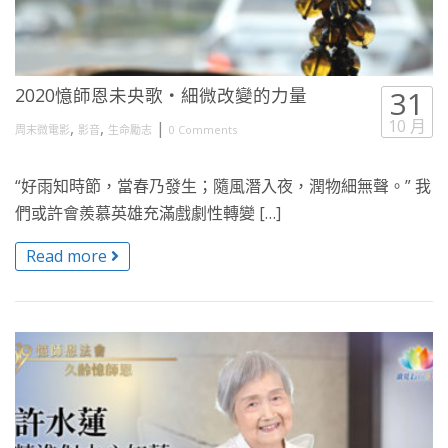
2020憶師恩未央歌・細微改變的力量
31
10 月
,
,
|
周末微電影
影音
生命勵志
0 Comments
“好雨知時節，當春乃發生；隨風潛入夜，潤物細無聲。” 我
們或許會羨慕英雄充滿戲劇性轉變 […]
Read more