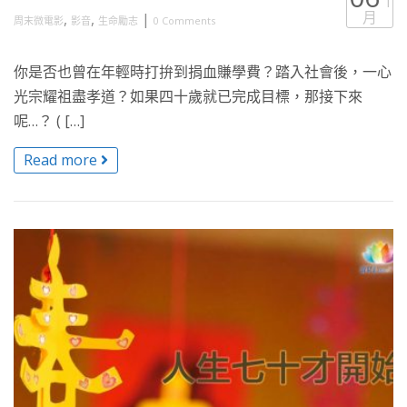
1
月
,
,
|
周末微電影
影音
生命勵志
0 Comments
你是否也曾在年輕時打拚到捐血賺學費？踏入社會後，一心
光宗耀祖盡孝道？如果四十歲就已完成目標，那接下來
呢…？ ( […]
Read more