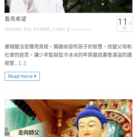
看見希望
11
6
月
,
,
,
|
周末微電影
影音
澈見最精選
生命勵志
0 Comments
謝瑞龍法官運用背經，開啟收容所孩子的智慧，改變父母和
社會的迷思，讓少年監獄從冷冰冰的牢房變成書香滿溢的讀
經室… […]
Read more