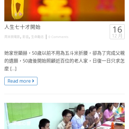
人生七十才開始
16
12 月
,
,
|
周末微電影
影音
生命勵志
0 Comments
她家世顯赫，50歲以前不用為五斗米折腰，卻為了完成父親
的遺願，50歲後開始照顧近百位的老人家，日復一日只求怎
麼 […]
Read more