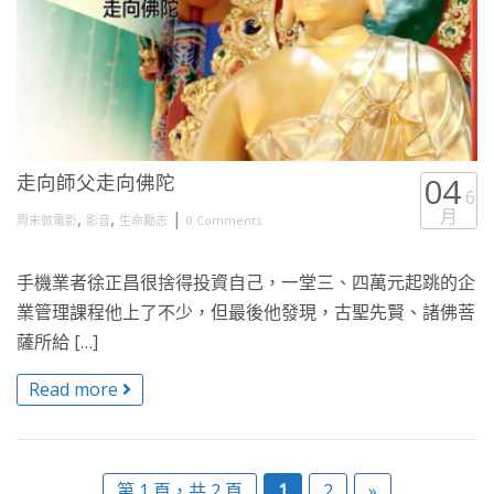
走向師父走向佛陀
04
6
月
,
,
|
周末微電影
影音
生命勵志
0 Comments
手機業者徐正昌很捨得投資自己，一堂三、四萬元起跳的企
業管理課程他上了不少，但最後他發現，古聖先賢、諸佛菩
薩所給 […]
Read more
第 1 頁，共 2 頁
1
2
»