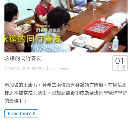
永遠的同行善友
01
10 月
,
,
|
周末微電影
影音
生命勵志
0 Comments
新加坡的王康力，黃希杰兩位都有身體語言障礙，在廣論班
裡原本被當成旁聽生，沒想到最後卻成為全班同學精進學習
的最佳 […]
Read more