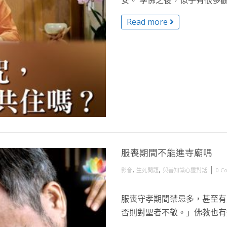
安。 學佛之後，似乎有很多觀
Read more
服喪期間不能進寺廟嗎
,
,
|
影音
生死問題
與善知識心靈對話
0 C
服喪守孝期間禁忌多，甚至有
否則對聖者不敬。」佛教也有這