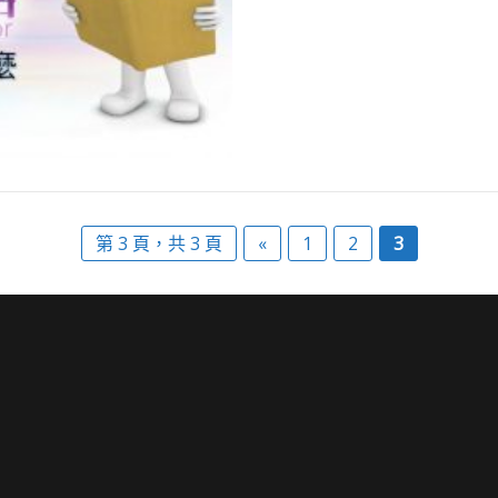
第 3 頁，共 3 頁
«
1
2
3