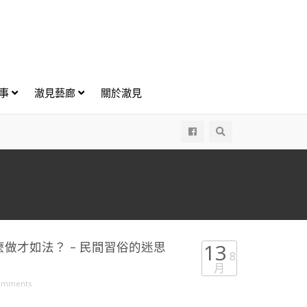
好事
澈見藝廊
關於澈見
All
做才如法？ – 民間習俗的迷思
13
8
月
omments