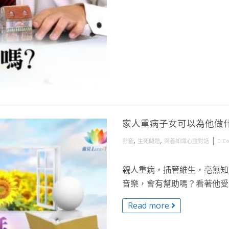
家人重病子女可以為他做
,
,
|
影音
生死問題
與善知識心靈對話
0 C
親人重病，插管維生，亳無知
音樂，會有幫助嗎？看著他受苦
Read more