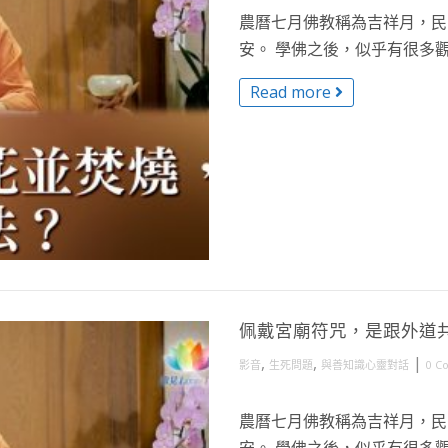
農曆七月佛教稱為吉祥月，民
安。 學佛之後，似乎有很多觀
Read more
佩戴宮廟符咒，是跟外道共住
,
,
|
影音
生死問題
與善知識心靈對話
0 C
農曆七月佛教稱為吉祥月，民