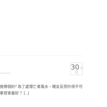
30
4
月
omments
竟哪個好? 為了處理亡者風水，親友反而吵得不可
捏會最好？ […]