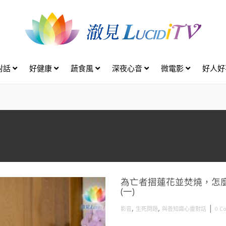
對話
好健康
蔬食風
深夜心音
微電影
好人
為亡者摺蓮花並焚燒，怎麼
(一)
,
,
|
影音
生死問題
與善知識心靈對話
0 C