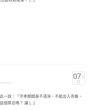
念跟以前衝突。 […]
07
5
月
omments
此一說：「守孝期間身不清淨，不能出入寺廟，
個禁忌嗎？ 讓 […]