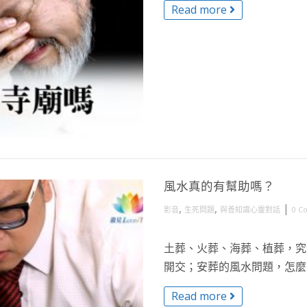
Read more
風水真的有幫助嗎？
,
,
|
影音
生死問題
與善知識心靈對話
0 C
土葬、火葬、海葬、植葬，究
開交；安葬的風水問題，怎麼拿
Read more