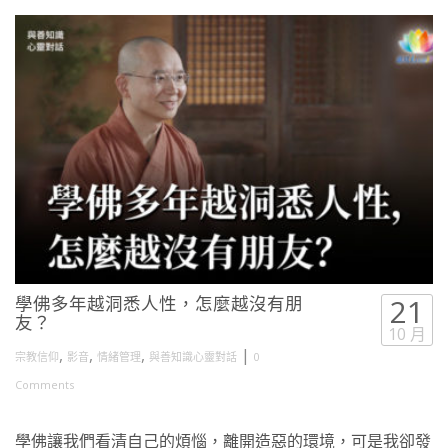
學佛多年越洞悉人性，怎麼越沒有朋
21
友？
10 月
,
,
,
|
宗教信仰
影音
情緒管理
與善知識心靈對話
0
Comments
學佛讓我們看清自己的煩惱，離開造惡的環境，可是我卻發