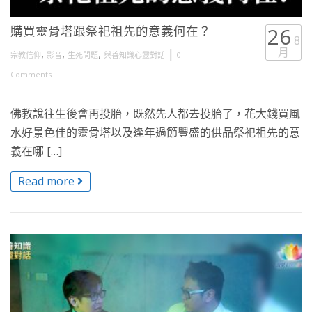
購買靈骨塔跟祭祀祖先的意義何在？
26
8
月
,
,
,
|
宗教信仰
影音
生死問題
與善知識心靈對話
0
Comments
佛教說往生後會再投胎，既然先人都去投胎了，花大錢買風
水好景色佳的靈骨塔以及逢年過節豐盛的供品祭祀祖先的意
義在哪 […]
Read more