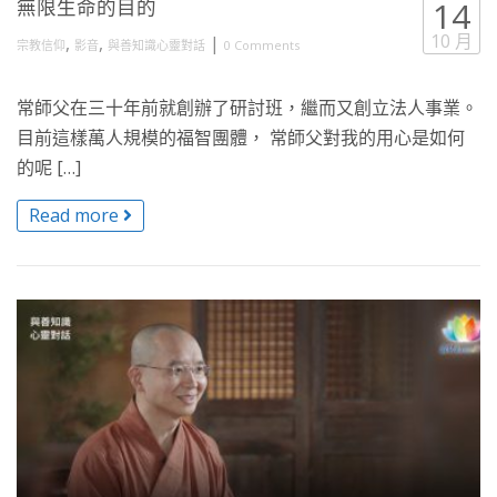
無限生命的目的
14
10 月
,
,
|
宗教信仰
影音
與善知識心靈對話
0 Comments
常師父在三十年前就創辦了研討班，繼而又創立法人事業。
目前這樣萬人規模的福智團體， 常師父對我的用心是如何
的呢 […]
Read more