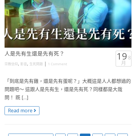
人是先有生還是先有死？
19
8
月
,
,
|
宗教信仰
影音
生死問題
1 Comment
「到底是先有雞，還是先有蛋呢？」大概這是人人都想過的
問題吧～ 這跟人是先有生，還是先有死？同樣都是大哉
問！ 既 […]
Read more