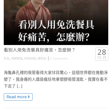
看別人用免洗餐具好痛苦，怎麼辦？
28
10 月
,
,
|
影音
情緒管理
與善知識心靈對話
0 Comments
海龜鼻孔裡的吸管看得大家怵目驚心，這個世界都在推動淨
塑了，我身邊的人還是瘋狂地拿塑膠吸管湯匙，我實在看不
下去了 […]
Read more