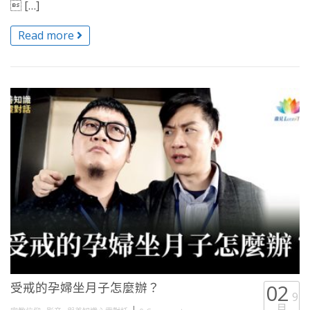
 […]
Read more
受戒的孕婦坐月子怎麼辦？
02
9
月
,
,
|