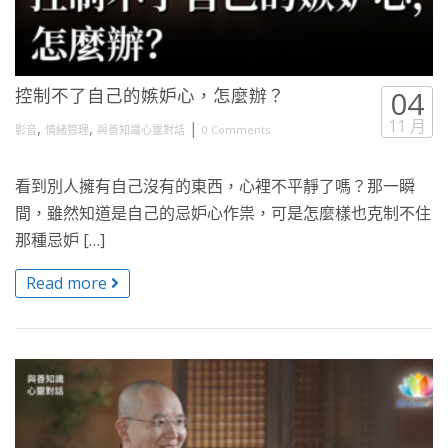
控制不了自己的嫉妒心，怎麼辦？
04
11 月
,
,
|
影音
情緒管理
與善知識心靈對話
0 Comments
看到別人擁有自己沒有的東西，心裡不平靜了嗎？那一瞬
間，雖然知道是自己的忌妒心作祟，可是怎麼樣也克制不住
那種忌妒 […]
Read more