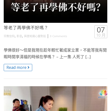
等老了再學佛不好嗎？
07
10 月
,
,
|
宗教信仰
影音
與善知識心靈對話
0 Comments
學佛很好～但是我現在趁年輕忙著成家立業，不能等我有閒
暇時間享清福的時候在學嗎？ – 上一集 人死了 […]
Read more