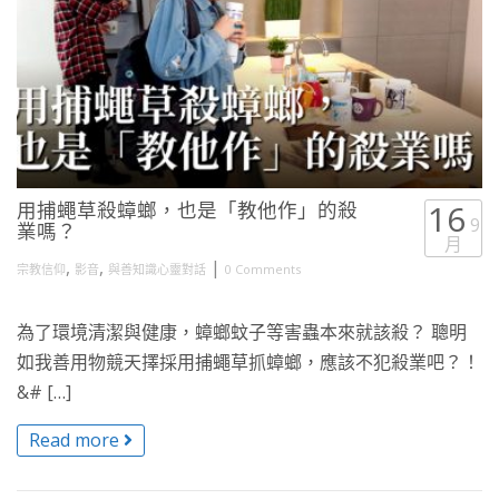
用捕蠅草殺蟑螂，也是「教他作」的殺
16
9
業嗎？
月
,
,
|
宗教信仰
影音
與善知識心靈對話
0 Comments
為了環境清潔與健康，蟑螂蚊子等害蟲本來就該殺？ 聰明
如我善用物競天擇採用捕蠅草抓蟑螂，應該不犯殺業吧？！
&# […]
Read more