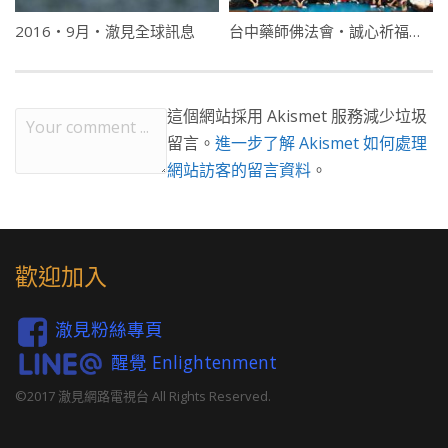
2016・9月・澈見全球訊息
台中藥師佛法會・誠心祈福求安康
這個網站採用 Akismet 服務減少垃圾
留言。
進一步了解 Akismet 如何處理
網站訪客的留言資料
。
歡迎加入
澈見粉絲專頁
醒覺 Enlightenment
©2017 澈見網路電視台 All Rights Reserved.