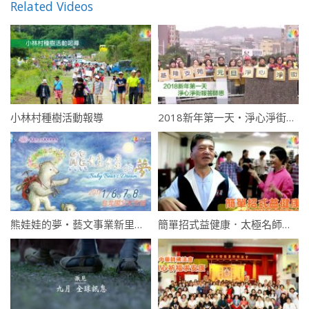
Related Videos
小林村種樹活動報導
2018新年第一天・淨心淨街報答師恩
熊娃娃的夢・藝文事業新里程碑
簡單招式益健康．太極名師台中見面會