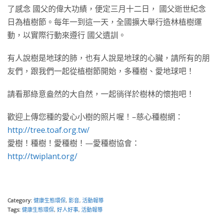
了感念 國父的偉大功績，便定三月十二日， 國父逝世紀念
日為植樹節。每年一到這一天，全國擴大舉行造林植樹運
動，以實際行動來遵行 國父遺訓。
有人說樹是地球的肺，也有人說是地球的心臟，請所有的朋
友們，跟我們一起從植樹節開始，多種樹、愛地球吧！
請看那綠意盎然的大自然，一起徜徉於樹林的懷抱吧！
歡迎上傳您種的愛心小樹的照片喔！–慈心種樹網：
http://tree.toaf.org.tw/
愛樹！種樹！愛種樹！—愛種樹協會：
http://twiplant.org/
Category:
健康生態環保
,
影音
,
活動報導
Tags:
健康生態環保
,
好人好事
,
活動報導