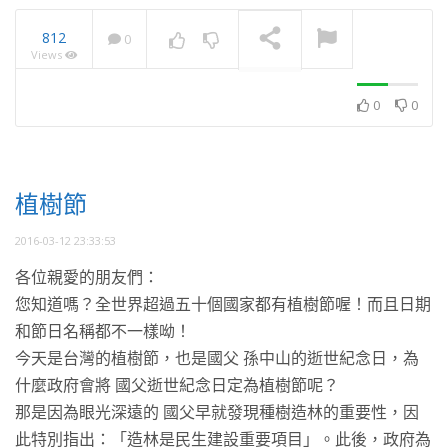
812
0
Views
2023南投茶博會 時尚飲哲
學 有機茶 · 潮學
NOW PLAYING
0
0
植樹節
2016-03-12 23:33:53
各位親愛的朋友們：
您知道嗎？全世界超過五十個國家都有植樹節喔！而且日期
和節日名稱都不一樣呦！
今天是台灣的植樹節，也是國父 孫中山的逝世紀念日，為
什麼政府會將 國父逝世紀念日定為植樹節呢？
那是因為眼光深遠的 國父早就發現種樹造林的重要性，因
此特別指出：「造林是民生建設重要項目」。此後，政府為