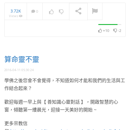
3.72K
0
Views
學佛多年越洞悉人性，怎
麼越沒有朋友？
NOW PLAYING
+10
-2
算命靈不靈
2016-04-11 05:30:24
學佛之後您會不會覺得，不知道如何才能和我們的生活與工
作結合起來？
歡迎每週一早上與【 善知識心靈對話 】，開啟智慧的心
窗，傾聽第一縷晨光，迎接一天美好的開始 ~
更多宗教信