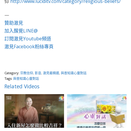
仰
http://www.luciditv.com/category/religious-beliefs/
—
贊助澈見
加入醒覺LINE@
訂閱澈見Youtube頻道
澈見Facebook粉絲專頁
Category:
宗教信仰
,
影音
,
澈見最精選
,
與善知識心靈對話
Tags:
與善知識心靈對話
Related Videos