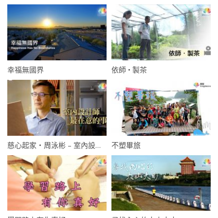
幸福無國界
依師 • 製茶
慈心起家・周泳彬 – 室內設計師最在意的事
不塑畢旅