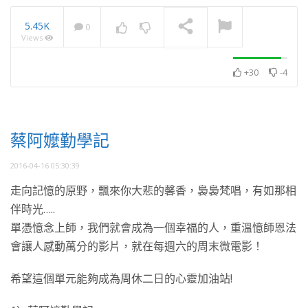
5.45K
0
Views
2022憶師恩法會前行-阿
吉師兄：老婆婆篇
NOW PLAYING
+30
-4
蔡阿嬤勤學記
2016-04-16 05:30:39
走向記憶的原野，飄來你大悲的馨香，裊裊梵唱，有如那相
伴時光…..
單憑憶念上師，我們就會成為一個幸福的人，重溫憶師恩法
會讓人感動萬分的影片，就在每週六的周末微電影！
希望這個單元能夠成為周休二日的心靈加油站!