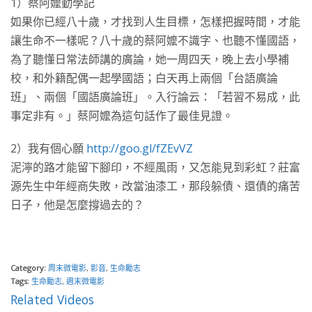
1）蔡阿嬤勤學記
如果你已經八十歲，才找到人生目標，怎樣把握時間，才能
讓生命不一樣呢？八十歲的蔡阿嬤不識字、也聽不懂國語，
為了聽懂日常法師講的廣論，她一周四天，晚上去小學補
校，和外籍配偶一起學國語；白天再上兩個「台語廣論
班」、兩個「國語廣論班」。入行論云：「若習不易成，此
事定非有。」蔡阿嬤為這句話作了最佳見證。
2）我有個心願
http://goo.gl/fZEvVZ
泥濘的路才能留下腳印，不經風雨，又怎能見到彩虹？莊富
源先生中年經商失敗，改當油漆工，那段躲債、還債的痛苦
日子，他是怎麼撐過去的？
Category:
周末微電影
,
影音
,
生命勵志
Tags:
生命勵志
,
週末微電影
Related Videos