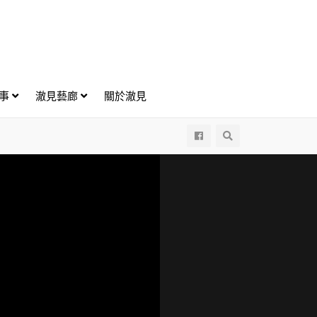
好事
澈見藝廊
關於澈見
All