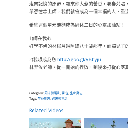
走向記憶的原野，飄來你大悲的馨香，裊裊梵唱，有
單憑憶念上師，我們就會成為一個幸福的人，重
希望這個單元能夠成為周休二日的心靈加油站！
1)師在我心
好學不倦的林楊月娥阿嬤八十歲那年，面臨兒子
2)我想成為您
http://goo.gl/VBbyju
林羿汝老師，從一開始的挫敗，到後來打從心底真
Category:
周末微電影
,
影音
,
生命勵志
Tags:
生命勵志
,
週末微電影
Related Videos