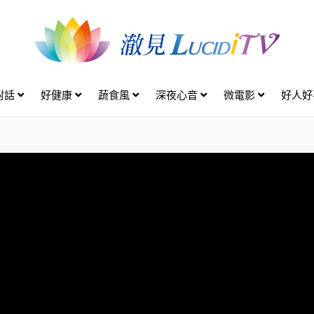
對話
好健康
蔬食風
深夜心音
微電影
好人