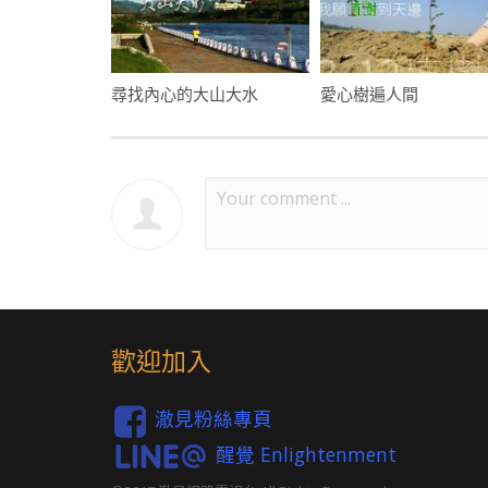
尋找內心的大山大水
愛心樹遍人間
歡迎加入
澈見粉絲專頁
醒覺 Enlightenment