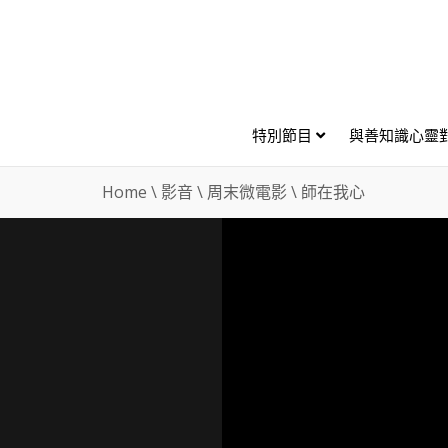
特別節目
與善知識心靈
Home
\
影音
\
周末微電影
\
師在我心