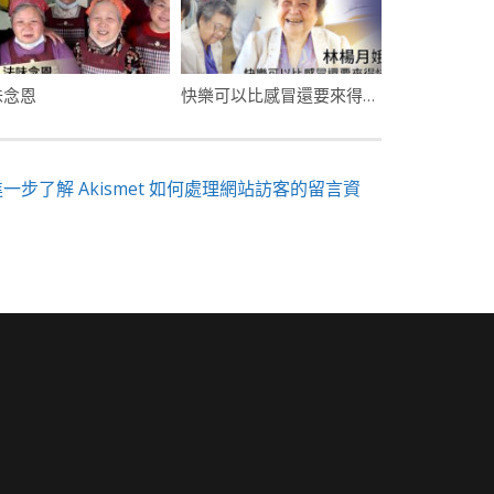
味念恩
快樂可以比感冒還要來得快・林楊月娥・久齡憶師恩
進一步了解 Akismet 如何處理網站訪客的留言資