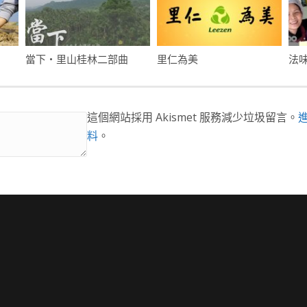
當下・里山桂林二部曲
里仁為美
法
這個網站採用 Akismet 服務減少垃圾留言。
料
。