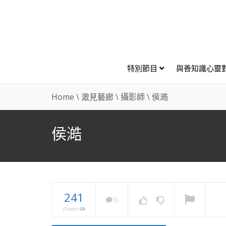
特別節目
與善知識心靈
Home
\
澈見藝廊
\
攝影師
\
侯澔
侯澔
241
0
Views