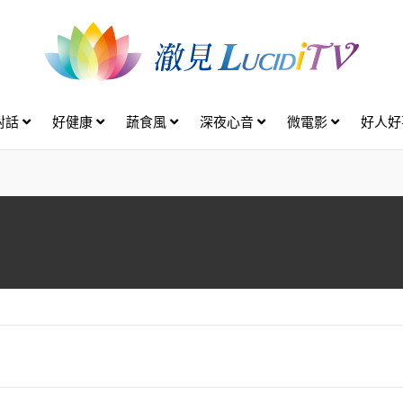
對話
好健康
蔬食風
深夜心音
微電影
好人