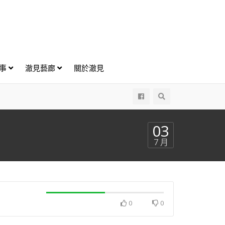
好事
澈見藝廊
關於澈見
All
03
7 月
0
0