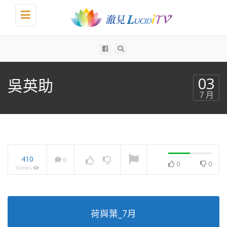
Toggle
navigation
All
03
吳英助
7 月
410
0
0
0
Views
荷與葉_7月