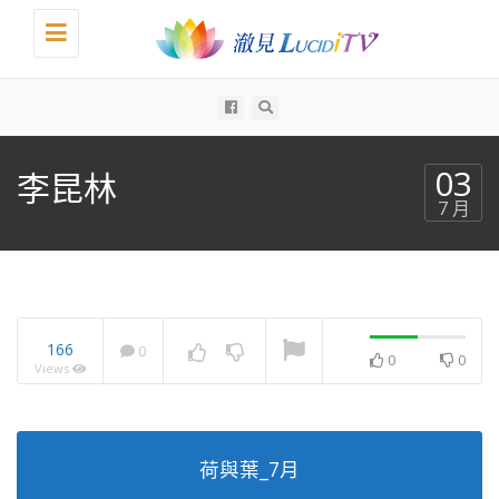
Toggle
navigation
All
03
李昆林
7 月
166
0
0
0
Views
荷與葉_7月