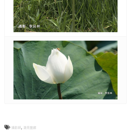
,
攝影師
澈見藝廊