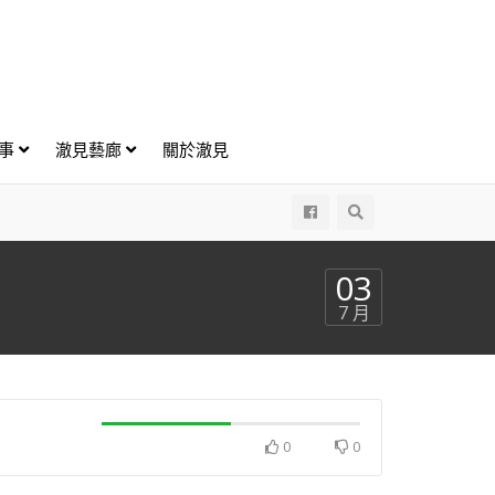
好事
澈見藝廊
關於澈見
All
03
7 月
0
0