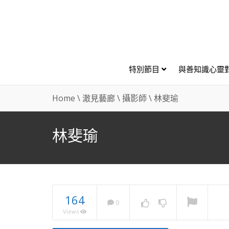
特別節目
與善知識心靈
Home
\
澈見藝廊
\
攝影師
\
林斐瑜
林斐瑜
164
0
Views