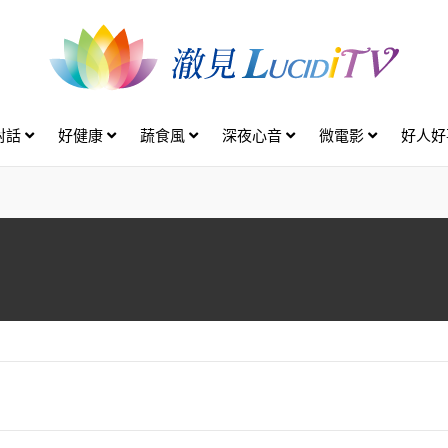
對話
好健康
蔬食風
深夜心音
微電影
好人