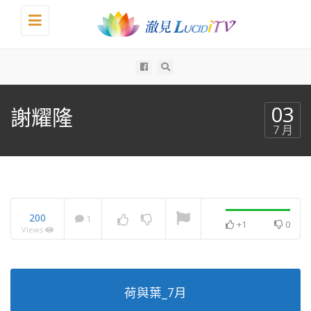
Toggle
navigation
All
03
謝耀隆
7 月
200
1
+1
0
Views
荷與葉_7月