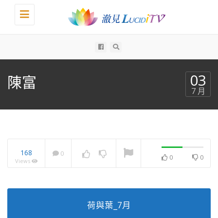
Toggle
navigation
All
03
陳富
7 月
168
0
0
0
Views
荷與葉_7月