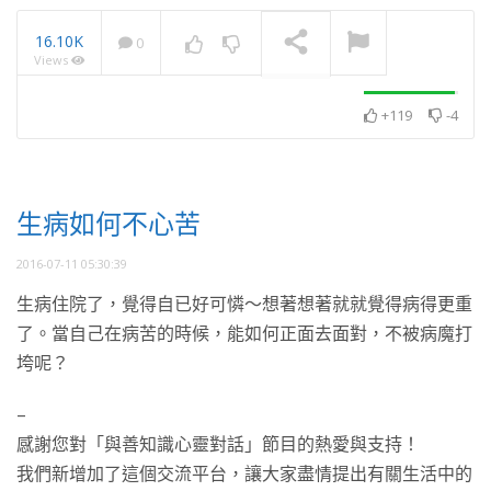
16.10K
0
Views
2025・11月・澈見全球訊
息
NOW PLAYING
+119
-4
生病如何不心苦
2016-07-11 05:30:39
生病住院了，覺得自已好可憐～想著想著就就覺得病得更重
了。當自己在病苦的時候，能如何正面去面對，不被病魔打
垮呢？
–
感謝您對「與善知識心靈對話」節目的熱愛與支持！
我們新增加了這個交流平台，讓大家盡情提出有關生活中的