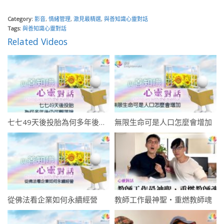
Category:
影音
,
情緒管理
,
澈見最精選
,
與善知識心靈對話
Tags:
與善知識心靈對話
Related Videos
七七49天後投胎為何多年後仍可觀落陰
無限生命可是人口怎麼會增加
從佛法看企業如何永續經營
教師工作最神聖・重燃教師魂