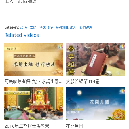
萬人一心憶師恩！
Category:
2016．太陽王傳說
,
影音
,
特別節目
,
萬人一心憶師恩
Related Videos
阿底峽尊者傳(九)・求請出離・修行密法
大般若經第414卷
2016第二期居士佛學營
花開月圓