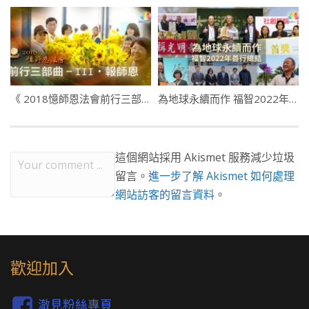
《 2018憶師恩法會前行三部曲 》－III・報師恩
為地球永續而作 福智2022年善行總結
這個網站採用 Akismet 服務減少垃圾
留言。
進一步了解 Akismet 如何處理
網站訪客的留言資料
。
歡迎加入
澈見粉絲專頁