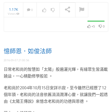
1.17K
0
Views
2016憶師恩法會淨塑展
NOW PLAYING
+5
0
憶師恩．如俊法師
2016-09-07 21:00:56
日常老和尚的智慧如「太陽」般遍灑光輝，有緣眾生皆滿載
饒益，一心精勤修學般若 。
老和尚於2004年10月15日安詳示寂，至今雖然已經歷了12
個年頭，老和尚的法音依舊涓涓潤澤心靈，就讓我們一起透
由《太陽王傳說》來憶念老和尚的功德與恩德 。