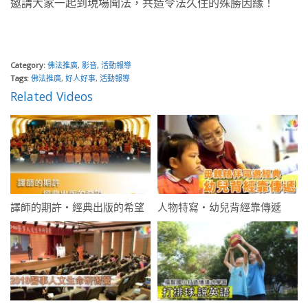
邀請大家一起到現場聞法，共造令法久住的殊勝因緣！
Category:
佛法推廣
,
影音
,
活動報導
Tags:
佛法推廣
,
好人好事
,
活動報導
Related Videos
譯師的期許・經典出版的希望
人物特寫・幼兒背經靠傳遞