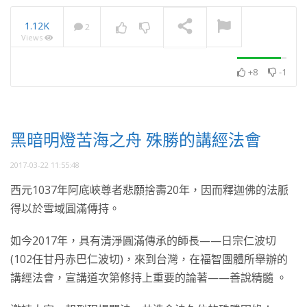
1.12K
2
Views
月光共學展 累積學習佛法
資糧 獻花藝 勤供養
NOW PLAYING
+8
-1
黑暗明燈苦海之舟 殊勝的講經法會
2017-03-22 11:55:48
西元1037年阿底峽尊者悲願捨壽20年，因而釋迦佛的法脈
得以於雪域圓滿傳持。
如今2017年，具有清淨圓滿傳承的師長——日宗仁波切
(102任甘丹赤巴仁波切)，來到台灣，在福智團體所舉辦的
講經法會，宣講道次第修持上重要的論著——善說精髓 。