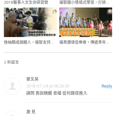
2018醫事人文生命研習營
福智國小情境式學習・打排球・說英語
挽袖願成捐髓人・福智支持慈濟骨髓資料庫－南海寺僧團
福青讚頌音樂會・傳遞青年幸福溫暖
2 則留言
曾文英
2018-07-24 at 06:26:26
Reply
請問 善說精髓 音檔 從何路徑進入
澈 見