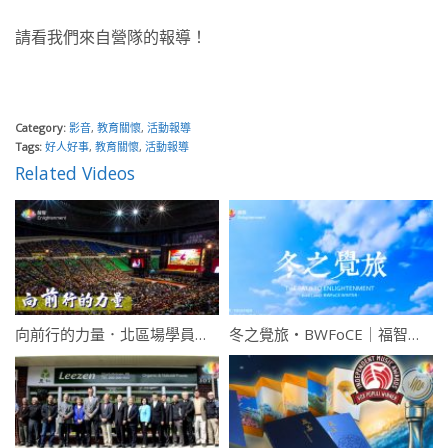
請看我們來自營隊的報導！
Category:
影音
,
教育關懷
,
活動報導
Tags:
好人好事
,
教育關懷
,
活動報導
Related Videos
向前行的力量．北區場學員心得
冬之覺旅・BWFoCE｜福智文教．2016冬季活動宣傳