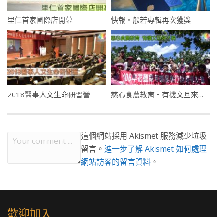
里仁首家國際店開幕
快報・般若專輯再次獲獎
2018醫事人文生命研習營
慈心食農教育・有機文旦來不易
這個網站採用 Akismet 服務減少垃圾
留言。
進一步了解 Akismet 如何處理
網站訪客的留言資料
。
歡迎加入