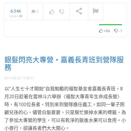
6.54K
0
Views
2025・11月・澈見全球訊
息
NOW PLAYING
+84
-1
銀髮閃亮大專營・嘉義長青班到營隊服
務
2017-08-22 17:30:27
以“人生七十才開始”自我勉勵的福智基金會嘉義長青班，8
月20日趁著在雲林斗六舉辦〈福智大專青年生命成長營〉
時，有100位長者，特別來到營隊擔任義工。如同一輩子照
顧兒孫的心，儘管白髮蒼蒼，只是幫忙撕掉水果的標籤，為
了參加大專營的學生，可以有乾淨的飯後水果可以食用。小
小善行，卻讓長者們大大開心。