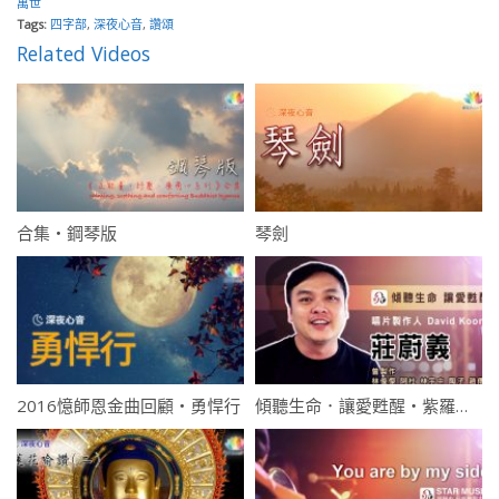
萬世
Tags:
四字部
,
深夜心音
,
讚頌
Related Videos
合集・鋼琴版
琴劍
2016憶師恩金曲回顧・勇悍行
傾聽生命．讓愛甦醒・紫羅蘭鋼琴版