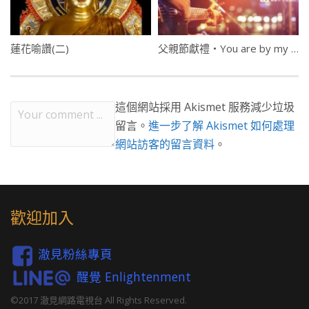
蓮花喻讚(二)
父親節獻禮・You are by my side・吉他版
這個網站採用 Akismet 服務減少垃圾
留言。
進一步了解 Akismet 如何處理
網站訪客的留言資料
。
歡迎加入
澈見粉絲專頁
醒覺 Enlightenment
©2017 澈見網路電視台 All Rights Reserved.