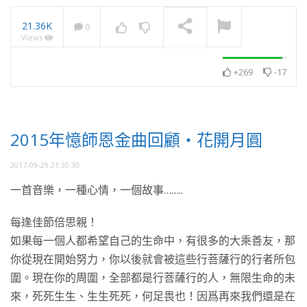
21.36K
0
Views
品嚐幸福・發現美的眼
睛・作品集
NOW PLAYING
+269
-17
2015年憶師恩金曲回顧・花開月圓
2017-09-29 21:30:30
一首音樂，一種心情，一個故事……..
每逢佳節倍思親！
如果每一個人都希望自己的生命中，有很多的大乘善友，那
你從現在開始努力，你以後就會被這些行菩薩行的行者所包
圍。現在你的周圍，全部都是行菩薩行的人，無限生命的未
來，死死生生、生生死死，何足畏也！因爲再來我們還是在