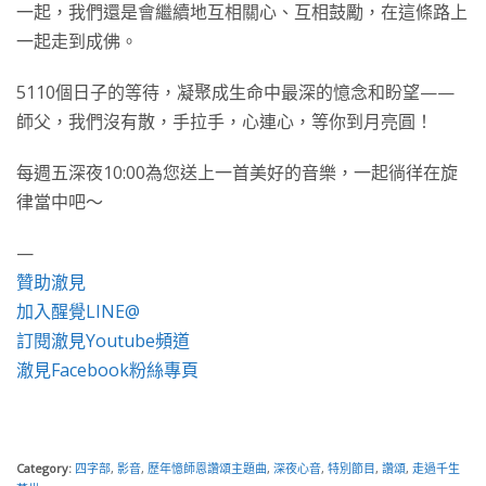
一起，我們還是會繼續地互相關心、互相鼓勵，在這條路上
一起走到成佛。
5110個日子的等待，凝聚成生命中最深的憶念和盼望——
師父，我們沒有散，手拉手，心連心，等你到月亮圓！
每週五深夜10:00為您送上一首美好的音樂，一起徜徉在旋
律當中吧～
—
贊助澈見
加入醒覺LINE@
訂閱澈見Youtube頻道
澈見Facebook粉絲專頁
Category:
四字部
,
影音
,
歷年憶師恩讚頌主題曲
,
深夜心音
,
特別節目
,
讚頌
,
走過千生