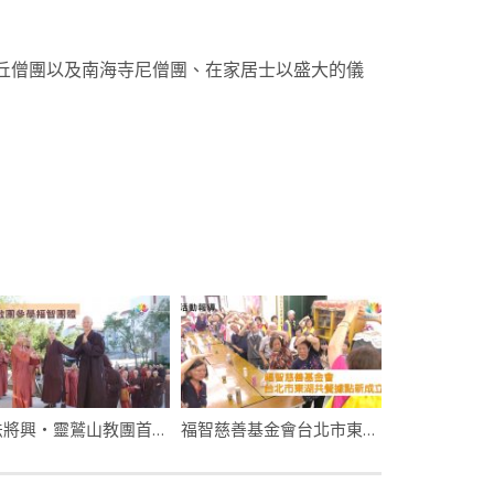
比丘僧團以及南海寺尼僧團、在家居士以盛大的儀
佛法將興・靈鷲山教團首度參學福智團體
福智慈善基金會台北市東湖共餐據點新成立