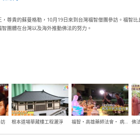
，尊貴的蘇曼格勒，10月19日來到台灣福智僧團參訪。福智
福智團體在台灣以及海外推動佛法的努力。
參訪
根本道場華藏樓工程灑淨
福智・高雄藥師法會・ 病苦中的光明力量