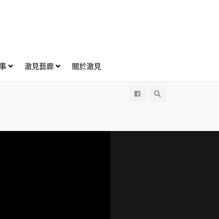
好事
澈見藝廊
關於澈見
All