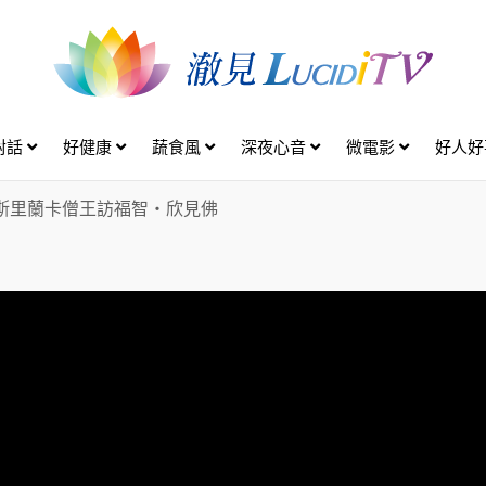
對話
好健康
蔬食風
深夜心音
微電影
好人
斯里蘭卡僧王訪福智・欣見佛