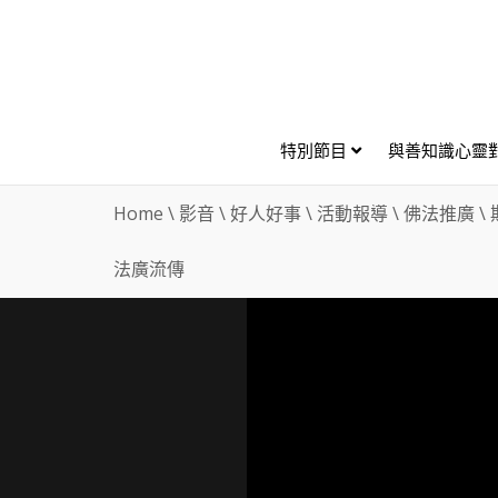
特別節目
與善知識心靈
Home
\
影音
\
好人好事
\
活動報導
\
佛法推廣
\
法廣流傳