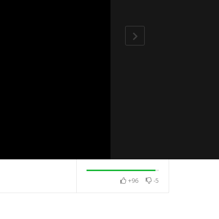
+96
-5
山寺 團隊合
喜迎2025憶師恩
《 2025福智祈願法會 》
向日葵供養師長