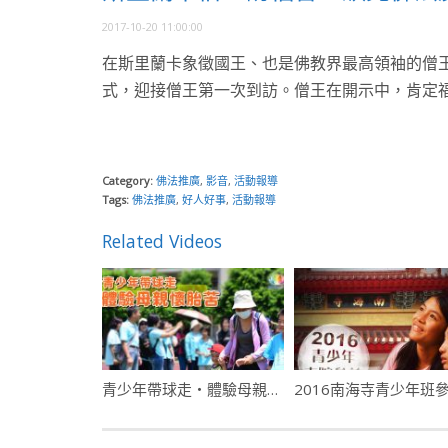
2017-10-20 11:00:00
在斯里蘭卡象徵國王、也是佛教界最高領袖的僧王
式，迎接僧王第一次到訪。僧王在開示中，肯定
Category:
佛法推廣
,
影音
,
活動報導
Tags:
佛法推廣
,
好人好事
,
活動報導
Related Videos
青少年帶球走・體驗母親懷胎苦
2016南海寺青少年班