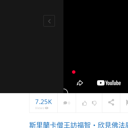
7.25K
0
Views
月光共學
斯里蘭卡僧王訪福智・欣見佛法
資糧 獻花
NOW PLAYING