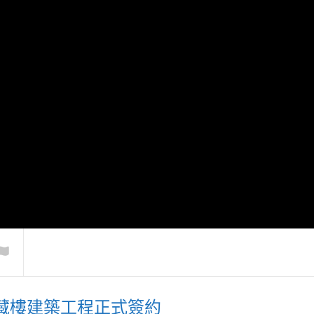
展 累積學習佛法
青少年參訪鳳
藏樓建築工程正式簽約
藝 勤供養
2024親親寶貝營
作樂闖關