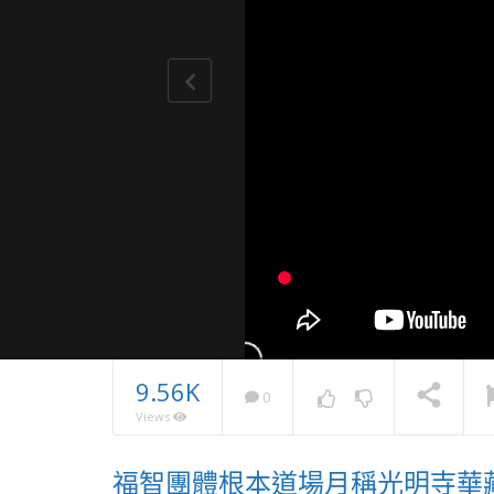
9.56K
0
Views
月光共學
福智團體根本道場月稱光明寺華
資糧 獻花
NOW PLAYING