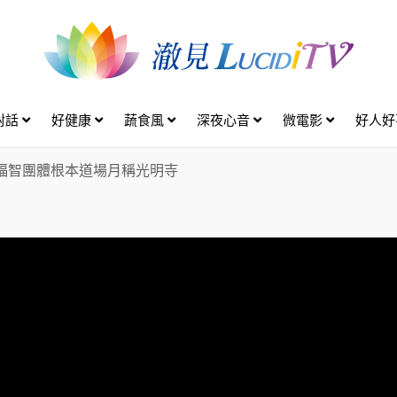
對話
好健康
蔬食風
深夜心音
微電影
好人
福智團體根本道場月稱光明寺