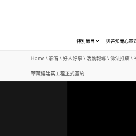
特別節目
與善知識心靈
Home
\
影音
\
好人好事
\
活動報導
\
佛法推廣
\
華藏樓建築工程正式簽約