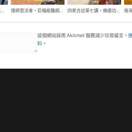
2018南海分院青少年成長營
憶師恩法會・巨幅紙雕超吸睛
四家合註第七講・佛語功德．下
南
這個網站採用 Akismet 服務減少垃圾留言。
料
。