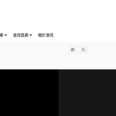
好事
澈見藝廊
關於澈見
All