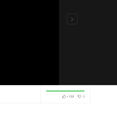
+188
-3
山寺 團隊合
喜迎2025憶師恩
《 2025福智祈願法會 》
向日葵供養師長