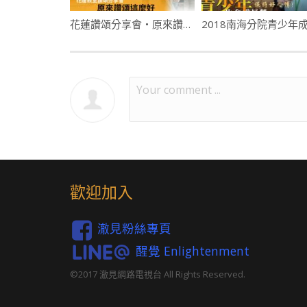
花蓮讚頌分享會・原來讚頌這麼好
歡迎加入
澈見粉絲專頁
醒覺 Enlightenment
©2017 澈見網路電視台 All Rights Reserved.