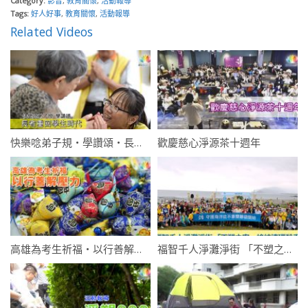
Category:
影音
,
教育關懷
,
活動報導
Tags:
好人好事
,
教育關懷
,
活動報導
Related Videos
快樂唸弟子規・學讚頌・長者重回學生時代
歡慶慈心淨源茶十週年
高雄為考生祈福・以行善解壓力
福智千人淨灘淨街 「不塑之客」終結連環殺手