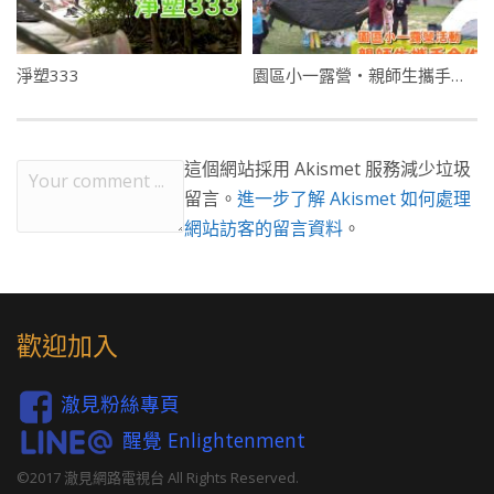
淨塑333
園區小一露營・親師生攜手合作
這個網站採用 Akismet 服務減少垃圾
留言。
進一步了解 Akismet 如何處理
網站訪客的留言資料
。
歡迎加入
澈見粉絲專頁
醒覺 Enlightenment
©2017 澈見網路電視台 All Rights Reserved.