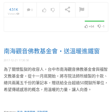
4.51K
0
Views
2025・11月・澈見全球訊
息
NOW PLAYING
+64
-1
南海觀音佛教基金會・送溫暖進鐵窗
2017-12-21 17:30:50
為了關懷監獄的收容人，台中市南海觀音佛教基金會與福智
文教基金會，從十一月底開始，將寺院法師所繪製的十款、
總共兩萬五千份的筆記本，贈送給全台超過50間獄所單位，
希望傳遞感恩的概念，用溫暖的力量，讓人向善。