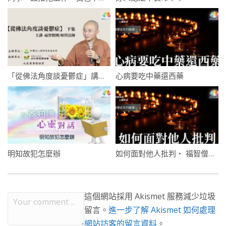
「從佛法角度談憂鬱症」講座・下集 ・福智僧團・如得法師
心病要吃中藥還西藥
明知故犯怎麼辦
如何面對他人批判・ 福智僧團 ・如得法師
這個網站採用 Akismet 服務減少垃圾
留言。
進一步了解 Akismet 如何處理
網站訪客的留言資料
。