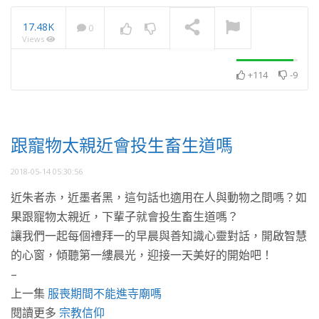
17.48K
0
Views
學佛多年越洞悉人性，怎
麼越沒有朋友？
NOW PLAYING
+114
-9
跟寵物太親近會投生畜生道嗎
2018-05-14 05:30:56
近朱者赤，近墨者黑，這句話也適用在人與動物之間嗎？如
果跟寵物太親近，下輩子就會投生畜生道嗎？
讓我們一起每個禮拜一的早晨與善知識心靈對話，開啟智慧
的心窗，傾聽第一縷晨光，迎接一天美好的開始吧！
–
上一集
服喪期間不能進寺廟嗎
閱讀更多
宗教信仰