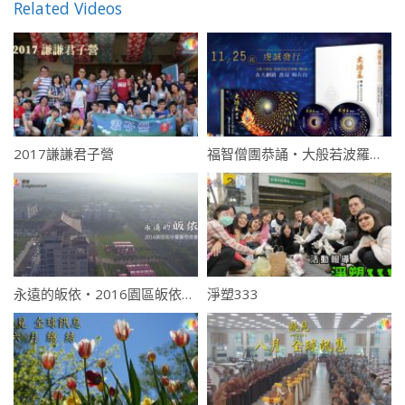
Related Videos
2017謙謙君子營
福智僧團恭誦・大般若波羅蜜多經
永遠的皈依・2016園區皈依暨圓根燈會
淨塑333