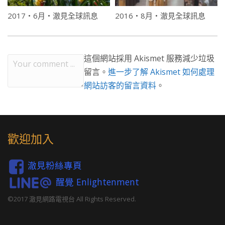
2017・6月・澈見全球訊息
2016・8月・澈見全球訊息
這個網站採用 Akismet 服務減少垃圾
留言。
進一步了解 Akismet 如何處理
網站訪客的留言資料
。
歡迎加入
澈見粉絲專頁
醒覺 Enlightenment
©2017 澈見網路電視台 All Rights Reserved.