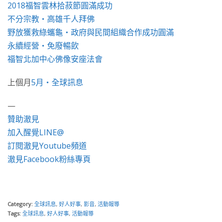
2018福智雲林拾菽節圓滿成功
不分宗教・高雄千人拜佛
野放獲救綠蠵龜・政府與民間組織合作成功圓滿
永續經營‧免廢暢飲
福智北加中心佛像安座法會
上個月
5月・全球訊息
—
贊助澈見
加入醒覺LINE@
訂閱澈見Youtube頻道
澈見Facebook粉絲專頁
Category:
全球訊息
,
好人好事
,
影音
,
活動報導
Tags:
全球訊息
,
好人好事
,
活動報導