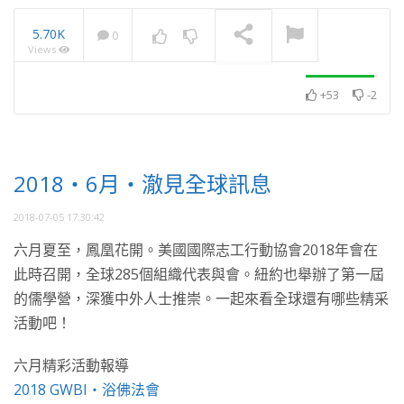
5.70K
0
Views
2025・5月・澈見全球訊
息
NOW PLAYING
+53
-2
2018・6月・澈見全球訊息
2018-07-05 17:30:42
六月夏至，鳳凰花開。美國國際志工行動協會2018年會在
此時召開，全球285個組織代表與會。紐約也舉辦了第一屆
的儒學營，深獲中外人士推崇。一起來看全球還有哪些精采
活動吧！
六月精彩活動報導
2018 GWBI・浴佛法會