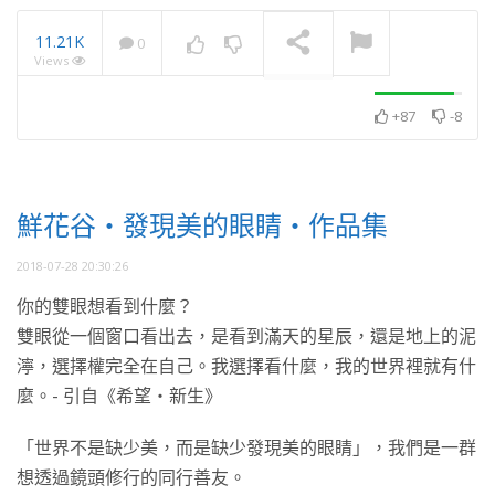
11.21K
0
Views
水、花、人・發現美的眼
睛・作品集
NOW PLAYING
+87
-8
鮮花谷・發現美的眼睛・作品集
2018-07-28 20:30:26
你的雙眼想看到什麼？
雙眼從一個窗口看出去，是看到滿天的星辰，還是地上的泥
濘，選擇權完全在自己。我選擇看什麼，我的世界裡就有什
麼。- 引自《希望・新生》
「世界不是缺少美，而是缺少發現美的眼睛」，我們是一群
想透過鏡頭修行的同行善友。