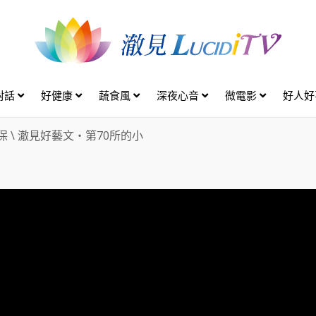
對話
好健康
蔬食風
深夜心音
微電影
好人
保
\
澈見好藝文・第70所的小