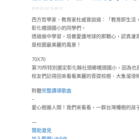
2019-02-02 10:00:12
西方哲學家、教育家杜威曾說過：「教育即生活
彰化橋頭國小的同學們，
透過做中學習，培養愛護地球的那顆心，認真灌
是校園最美麗的風景！
70X70
第70所特別選定彰化縣社頭鄉橋頭國小，因為也是
校友們記得回來看看美麗的菩提校樹、大象溜滑
聆聽
完整讚頌歌曲
–
愛心樹遍人間！我們來看看，一群台灣種樹的孩
—
贊助澈見
加入醒覺LINE@