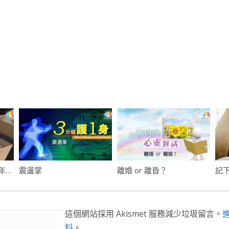
西式速食也有蔬食・讓年輕人愛吃素
震盪掌
離婚 or 離昏？
這個網站採用 Akismet 服務減少垃圾留言。
料
。