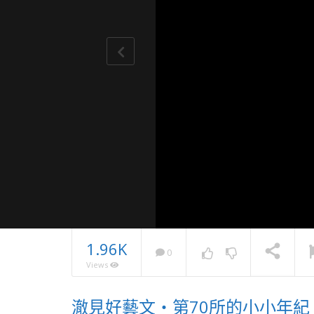
1.96K
0
Views
2023南
澈見好藝文・第70所的小小年紀
學 有機茶 
NOW PLAYING