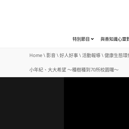
特別節目
與善知識心靈
Home
\
影音
\
好人好事
\
活動報導
\
健康生態環
小年紀、大大希望 ～種樹種到70所校園囉～