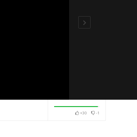
+30
-1
保種 傳承原
善用iNaturalist平台與應用
大自然嘉年華 幼
程式 人人都是生態觀察家
生同樂 遠離3C