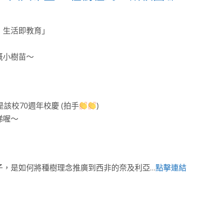
，生活即教育」
溉小樹苗～
該校70週年校慶 (拍手
)
梯喔～
子，是如何將種樹理念推廣到西非的奈及利亞…
點擊連結