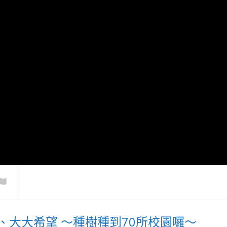
投茶博會 時尚飲哲
慈心里仁雙料獲獎 Buying
復育原鄉小米
、大大希望 ～種樹種到70所校園囉～
· 潮學
power回饋社會
民世代文化