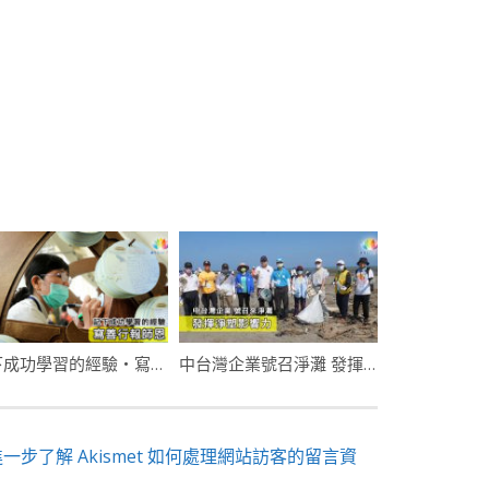
記下成功學習的經驗・寫善行報師恩
中台灣企業號召淨灘 發揮淨塑影響力
進一步了解 Akismet 如何處理網站訪客的留言資