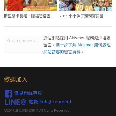
斯里蘭卡長老・贈福智僧團佛舍利
2019小小佛子親親寶貝營
這個網站採用 Akismet 服務減少垃圾
留言。
進一步了解 Akismet 如何處理
網站訪客的留言資料
。
歡迎加入
澈見粉絲專頁
醒覺 Enlightenment
©2017 澈見網路電視台 All Rights Reserved.