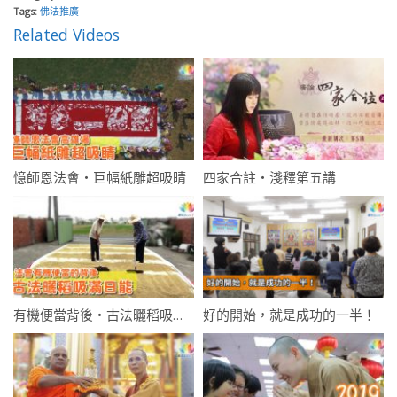
Tags:
佛法推廣
Related Videos
憶師恩法會・巨幅紙雕超吸睛
四家合註・淺釋第五講
有機便當背後・古法曬稻吸滿日能
好的開始，就是成功的一半！