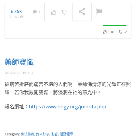
6.36K
0
Views
月光共學展 累積學習佛法
資糧 獻花藝 勤供養
NOW PLAYING
+36
-2
藥師寶懺
2019-08-03 19:30:45
被病苦折磨而痛苦不堪的人們啊！藥師佛清涼的光輝正在照
耀，若你我敞開雙臂，將浸潤在祂的慈光中。
報名網址：
https://www.nhgy.org/joinrita.php
Category:
佛法推廣
,
好人好事
,
影音
,
活動報導