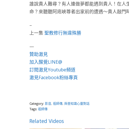
誰說貴人難尋？有人連做夢都能遇到貴人！在人
命？來聽聽阿底峽尊者出家前的遭遇～貴人敲門
–
上一集
聖教修行無違殊勝
—
贊助澈見
加入醒覺LINE@
訂閱澈見Youtube頻道
澈見Facebook粉絲專頁
Category:
影音
,
祖師傳
,
與善知識心靈對話
Tags:
祖師傳
Related Videos