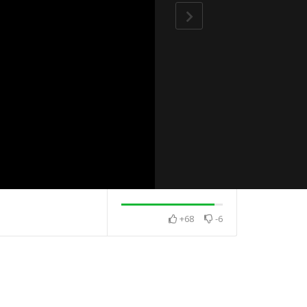
+68
-6
感 相互感恩
2025・12月・澈見全球訊
2026・1月・澈
息
息