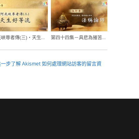
阿底峽尊者傳(三)・天生好等流
第四十四集－具悲為摧苦，勤修諸方便的法稱論師
進一步了解 Akismet 如何處理網站訪客的留言資