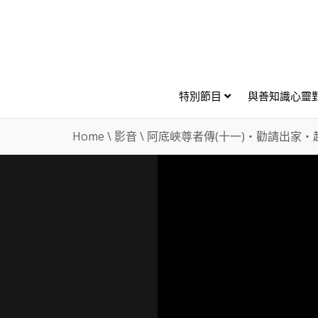
特別節目
與善知識心靈
Home
\
影音
\
阿底峽尊者傳(十一)・勸請出家・