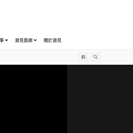
好事
澈見藝廊
關於澈見
All