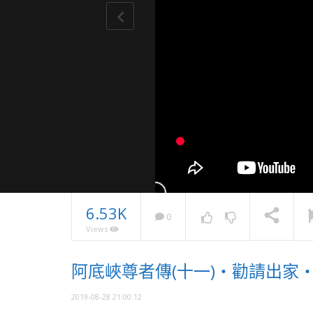
6.53K
0
Views
2025・
阿底峽尊者傳(十一)・勸請出家
息
NOW PLAYING
2019-08-28 21:00:12