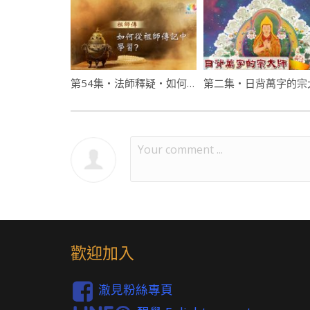
第54集・法師釋疑・如何從祖師傳記中學習？
第二集・日背萬字的宗
歡迎加入
澈見粉絲專頁