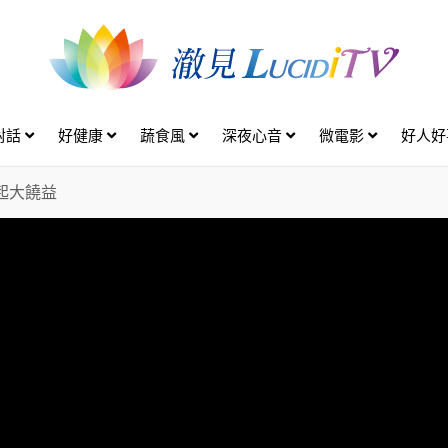
對話
好健康
蔬食風
深夜心音
微電影
好人
起大饒益