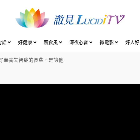
對話
好健康
蔬食風
深夜心音
微電影
好人
好奉養失智症的長輩，是讓他