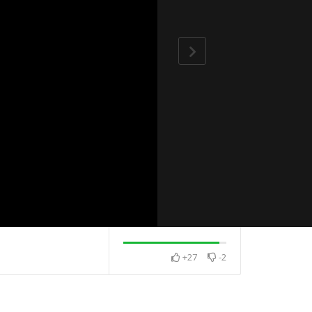
+27
-2
大該如何幫
為什麼孩子總是不聽話？
明知故犯怎麼辦