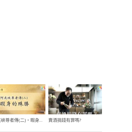
阿底峽尊者傳(二)・暇身的殊勝
賣酒捐錢有罪嗎?