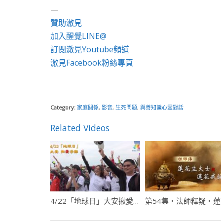
—
贊助澈見
加入醒覺LINE@
訂閱澈見Youtube頻道
澈見Facebook粉絲專頁
Category:
家庭關係
,
影音
,
生死問題
,
與善知識心靈對話
Related Videos
4/22「地球日」大安揪愛淨灘