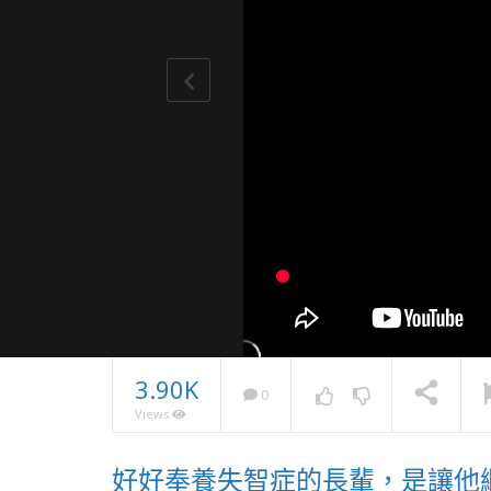
3.90K
0
Views
母親情緒
苦老來無
好好奉養失智症的長輩，是讓他
她？
NOW PLAYING