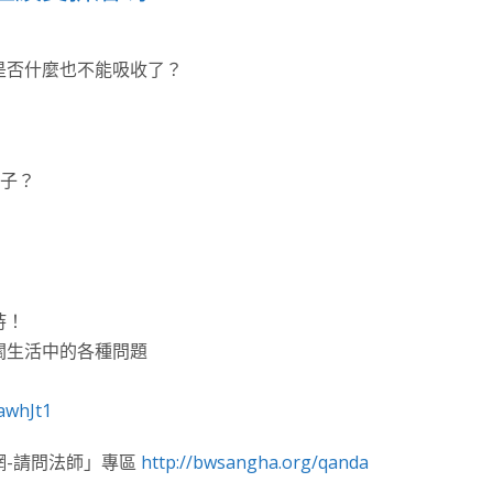
是否什麼也不能吸收了？
鴿子？
持！
關生活中的各種問題
awhJt1
網-請問法師」專區
http://bwsangha.org/qanda