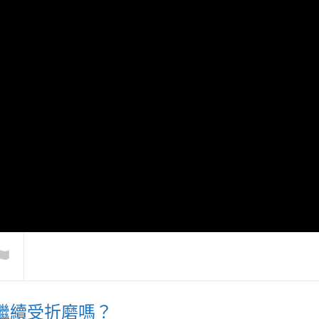
低落，常抱怨命
伴，怎麼幫助
現代年輕人不想結婚生子
孩子負面情緒
繼續受折磨嗎？
該如何看待？
助他？