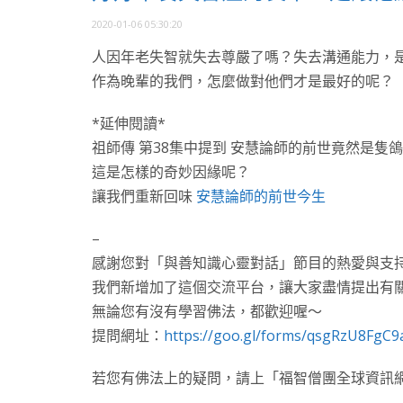
2020-01-06 05:30:20
人因年老失智就失去尊嚴了嗎？失去溝通能力，
作為晚輩的我們，怎麼做對他們才是最好的呢？
*延伸閱讀*
祖師傳 第38集中提到 安慧論師的前世竟然是隻
這是怎樣的奇妙因緣呢？
讓我們重新回味
安慧論師的前世今生
–
感謝您對「與善知識心靈對話」節目的熱愛與支
我們新增加了這個交流平台，讓大家盡情提出有
無論您有沒有學習佛法，都歡迎喔～
提問網址：
https://goo.gl/forms/qsgRzU8FgC9
若您有佛法上的疑問，請上「福智僧團全球資訊