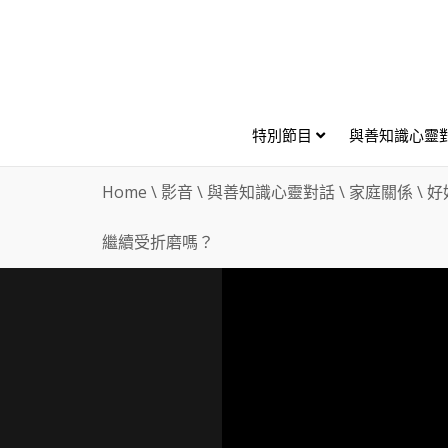
特別節目
與善知識心靈
Home
\
影音
\
與善知識心靈對話
\
家庭關係
\
好
繼續受折磨嗎？