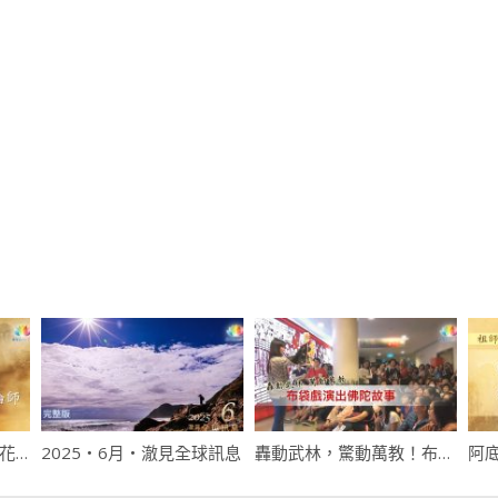
第54集・法師釋疑・蓮花生大士與蓮花戒論師
2025・6月・澈見全球訊息
轟動武林，驚動萬教！布袋戲演出佛陀故事