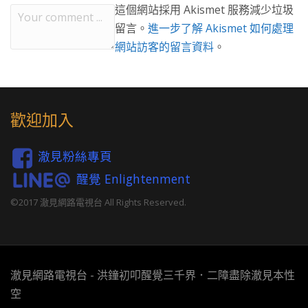
這個網站採用 Akismet 服務減少垃圾
留言。
進一步了解 Akismet 如何處理
網站訪客的留言資料
。
歡迎加入
澈見粉絲專頁
醒覺 Enlightenment
©2017 澈見網路電視台 All Rights Reserved.
澈見網路電視台 - 洪鐘初叩醒覺三千界．二障盡除澈見本性
空