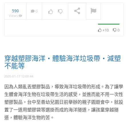
590
0
Views
2023南投茶博會 時尚飲哲
學 有機茶 · 潮學
NOW PLAYING
+10
0
穿越塑膠海洋・體驗海洋垃圾帶・減塑
不能等
2020-01-17 12:00:44
因為人類亂丟塑膠製品，導致海洋垃圾帶的形成。為了讓學
生體會海洋生物在垃圾帶生活的感受，並進而能不用一次性
塑膠製品，台中至善幼兒園日前舉辦的親子園遊會中，就設
置了一道用塑膠袋等選掛而成的海洋隧道，讓孩童穿越隧
道，體驗海洋生物的苦。