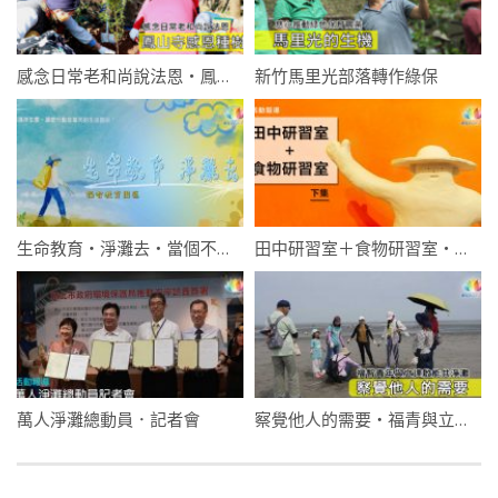
感念日常老和尚說法恩・鳳山寺感恩種樹
新竹馬里光部落轉作綠保
生命教育・淨灘去・當個不塑之客
田中研習室＋食物研習室・下集
萬人淨灘總動員．記者會
察覺他人的需要・福青與立達共淨灘