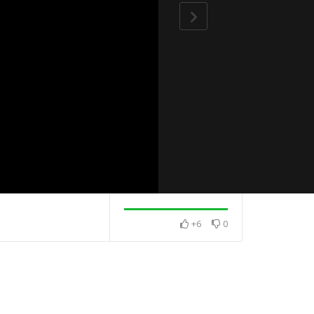
+6
0
・澈見全球訊
2025・8月・澈見全球訊
2025・9月・澈
息
息