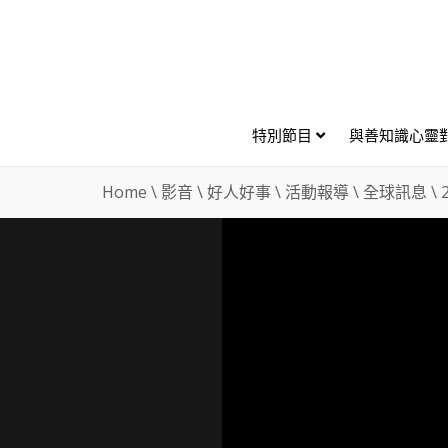
特別節目
與善知識心靈
Home
\
影音
\
好人好事
\
活動報導
\
全球訊息
\