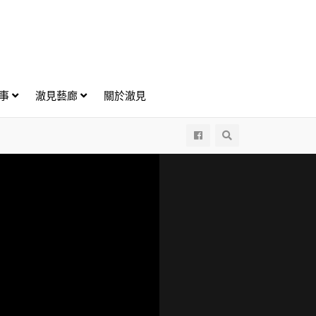
好事
澈見藝廊
關於澈見
All