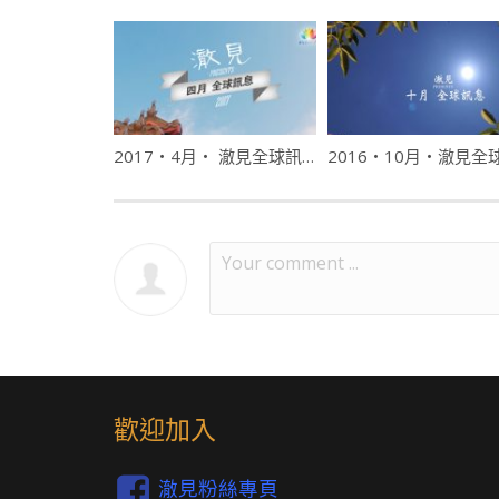
2017・4月・ 澈見全球訊息
歡迎加入
澈見粉絲專頁