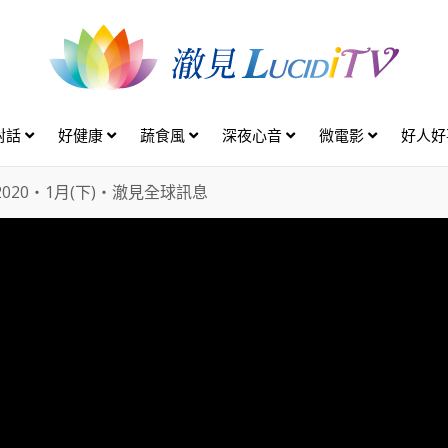
對話
好健康
蔬食風
深夜心音
微電影
好人
2020・1月(下)・澈見全球訊息