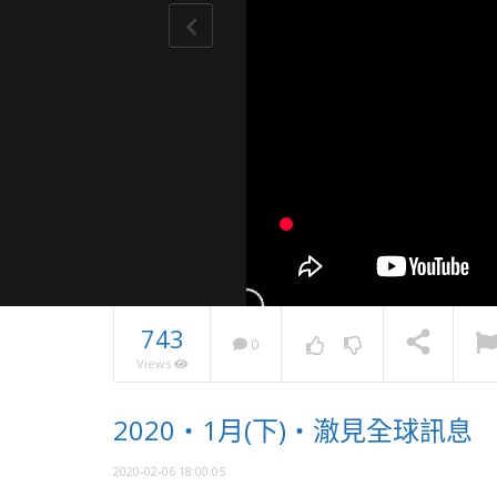
743
0
Views
2025・
2020・1月(下)・澈見全球訊息
息
NOW PLAYING
2020-02-06 18:00:05