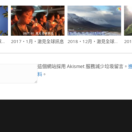
2016・10月・澈見全球訊息
2017・1月・澈見全球訊息
2018・12月・澈見全球訊息
20
這個網站採用 Akismet 服務減少垃圾留言。
料
。