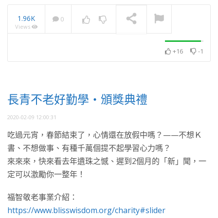
1.96K
0
Views
2025・11月・澈見全球訊
息
NOW PLAYING
+16
-1
長青不老好勤學・頒獎典禮
2020-02-09 12:00:31
吃過元宵，春節結束了，心情還在放假中嗎？——不想Ｋ
書、不想做事、有種千萬個提不起學習心力嗎？
來來來，快來看去年遺珠之憾、遲到2個月的「新」聞，一
定可以激勵你一整年！
福智敬老事業介紹：
https://www.blisswisdom.org/charity#slider