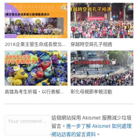
2018企業主管生命成長營北區場圓滿成功
穿越時空與孔子相遇
高雄為考生祈福・以行善解壓力
彰化母親節孝親活動
這個網站採用 Akismet 服務減少垃圾
留言。
進一步了解 Akismet 如何處理
網站訪客的留言資料
。