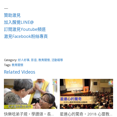
—
贊助澈見
加入醒覺LINE@
訂閱澈見Youtube頻道
澈見Facebook粉絲專頁
Category:
好人好事
,
影音
,
教育關懷
,
活動報導
Tags:
教育關懷
Related Videos
快樂唸弟子規・學讚頌・長者重回學生時代
星連心的驚奇・2018 心靈教育與環境永續論壇