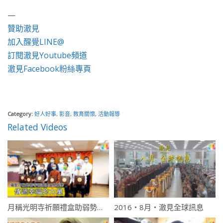
—
贊助澈見
加入醒覺LINE@
訂閱澈見Youtube頻道
澈見Facebook粉絲專頁
Category:
好人好事
,
影音
,
教育關懷
,
活動報導
Related Videos
月稱光明寺祈願禮盒助弱勢・傳遞幸福的力量
2016・8月・澈見全球訊息