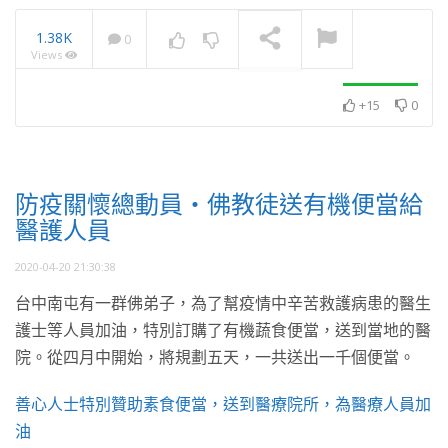
1.38K
0
Views
2025・11月・澈見全球訊
息
NOW PLAYING
+15
0
防疫關懷總動員・佛教徒送有機便當給
醫護人員
2020-04-20 21:30:38
台中南屯有一群佛弟子，為了幫疫情中辛苦救護病患的醫生
護士等人員加油，特別訂購了有機蔬食便當，送到當地的醫
院。從四月中開始，將規劃五天，一共送出一千個便當。
善心人士特別贊助素食便當，送到醫療院所，為醫療人員加
油