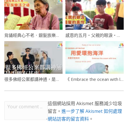
背誦經典心不老．銀髮族樂活之道
感恩的五月・父親的眼淚・溫馨的喜悅
很多佛經公案都講神通，是否確有其事
《 Embrace the ocean with love 》
這個網站採用 Akismet 服務減少垃圾
留言。
進一步了解 Akismet 如何處理
網站訪客的留言資料
。