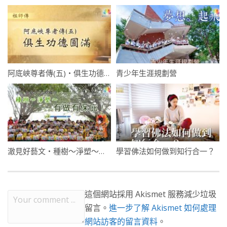
阿底峽尊者傳(五)・俱生功德圓滿
青少年生涯規劃營
澈見好藝文・種樹～淨塑～有做有保庇！
學習佛法如何做到知行合一？
這個網站採用 Akismet 服務減少垃圾
留言。
進一步了解 Akismet 如何處理
網站訪客的留言資料
。