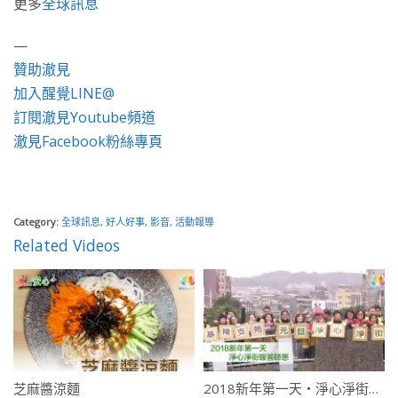
更多
全球訊息
—
贊助澈見
加入醒覺LINE@
訂閱澈見Youtube頻道
澈見Facebook粉絲專頁
Category:
全球訊息
,
好人好事
,
影音
,
活動報導
Related Videos
芝麻醬涼麵
2018新年第一天・淨心淨街報答師恩