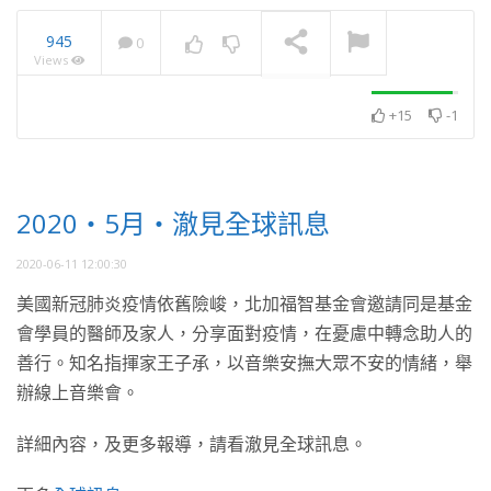
945
0
Views
2025・5月・澈見全球訊
息
NOW PLAYING
+15
-1
2020・5月・澈見全球訊息
2020-06-11 12:00:30
美國新冠肺炎疫情依舊險峻，北加福智基金會邀請同是基金
會學員的醫師及家人，分享面對疫情，在憂慮中轉念助人的
善行。知名指揮家王子承，以音樂安撫大眾不安的情緒，舉
辦線上音樂會。
詳細內容，及更多報導，請看澈見全球訊息。