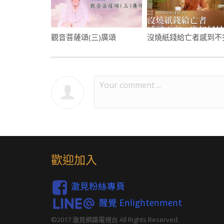
觀音菩薩頌(三)廣頌
歡迎加入
澈見粉絲專頁
醒覺 Enlightenment
©2017 澈見網路電視台 All Rights Reserved.