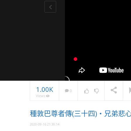
1.00K
0
Views
2025・
種敦巴尊者傳(三十四)・兄弟悲
息
NOW PLAYING
2020-09-16 21:30:14