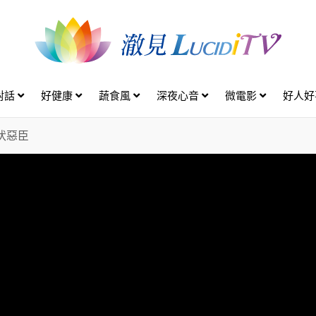
對話
好健康
蔬食風
深夜心音
微電影
好人
伏惡臣