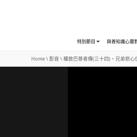
特別節目
與善知識心靈
Home
\
影音
\
種敦巴尊者傳(三十四)・兄弟悲心