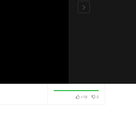
+18
0
感 相互感恩
2025・12月・澈見全球訊
2026・1月・澈
息
息