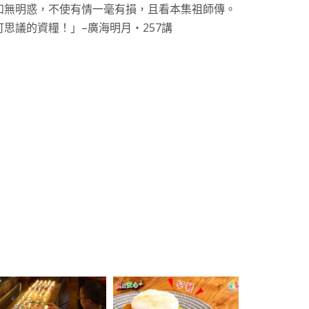
知無明惑，不使有情一毫有損，且看本集祖師傳。
思議的資糧！」–廣海明月・257講