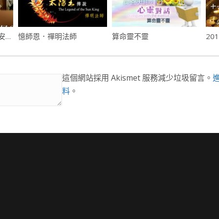
沒燒紙錢給亡者感到不安，應如何是好？- 民間習俗的迷思(四)
憶師恩．禪明法師
算命靈不靈
這個網站採用 Akismet 服務減少垃圾留言。
料
。