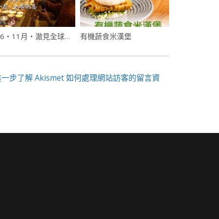
2016・11月・澈見全球訊息
有機蔬食米漢堡
進一步了解 Akismet 如何處理網站訪客的留言資