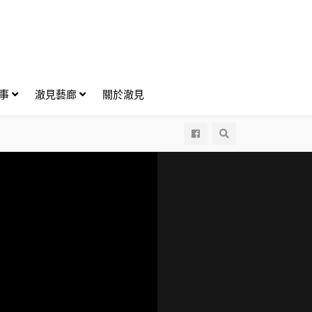
好事
澈見藝廊
關於澈見
All