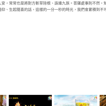
久安，常常也是將對方斬草除根、誅連九族。菩薩處事則不然，
仰、生起隨喜的話，這樣的一分一秒的時光，我們會累積到不可