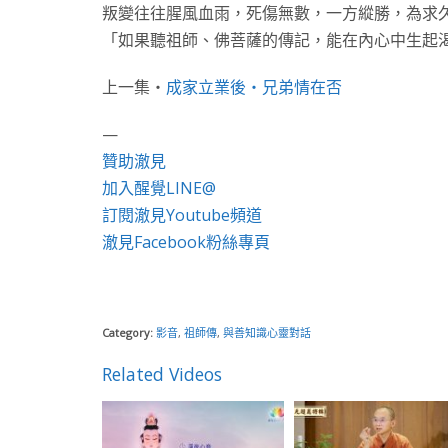
叛變往往腥風血雨，死傷無數，一方縱勝，為求
「如果聽祖師、佛菩薩的傳記，能在內心中生起渴
上一集・
成家立業後・兄弟情在否
—
贊助澈見
加入醒覺LINE@
訂閱澈見Youtube頻道
澈見Facebook粉絲專頁
Category:
影音
,
祖師傳
,
與善知識心靈對話
Related Videos