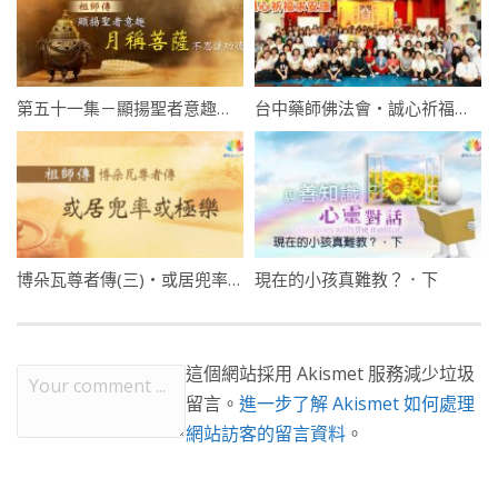
第五十一集－顯揚聖者意趣：月稱菩薩・不思議功德
台中藥師佛法會・誠心祈福求安康
博朵瓦尊者傳(三)・或居兜率或極樂
現在的小孩真難教？．下
這個網站採用 Akismet 服務減少垃圾
留言。
進一步了解 Akismet 如何處理
網站訪客的留言資料
。