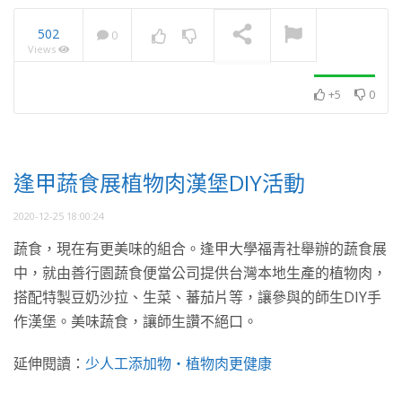
502
0
Views
2023南投茶博會 時尚飲哲
學 有機茶 · 潮學
NOW PLAYING
+5
0
逢甲蔬食展植物肉漢堡DIY活動
2020-12-25 18:00:24
蔬食，現在有更美味的組合。逢甲大學福青社舉辦的蔬食展
中，就由善行園蔬食便當公司提供台灣本地生產的植物肉，
搭配特製豆奶沙拉、生菜、蕃茄片等，讓參與的師生DIY手
作漢堡。美味蔬食，讓師生讚不絕口。
延伸閱讀：
少人工添加物・植物肉更健康