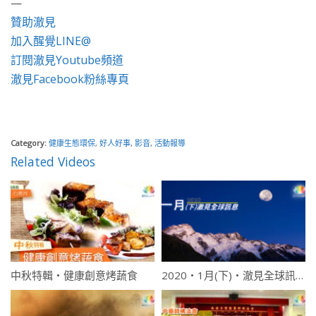
—
贊助澈見
加入醒覺LINE@
訂閱澈見Youtube頻道
澈見Facebook粉絲專頁
Category:
健康生態環保
,
好人好事
,
影音
,
活動報導
Related Videos
中秋特輯・健康創意烤蔬食
2020・1月(下)・澈見全球訊息