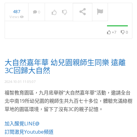
487
0
Views
綠保15農友歡聚 保育內化
是最大成果
NOW PLAYING
+7
0
大自然嘉年華 幼兒園親師生同樂 遠離
3C回歸大自然
2024-10-01 11:05:07
福智教育園區，九月底舉辦”大自然嘉年華”活動，邀請全台
北中南19所幼兒園的親師生共九百七十多位，體驗充滿綠樹
草地的園區環境，留下了沒有3C的親子記憶。
加入醒覺LINE@
訂閱澈見Youtube頻道