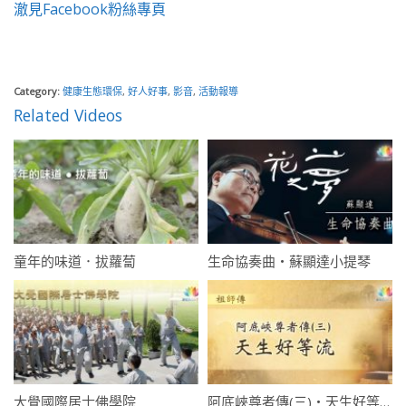
澈見Facebook粉絲專頁
Category:
健康生態環保
,
好人好事
,
影音
,
活動報導
Related Videos
童年的味道．拔蘿蔔
生命協奏曲・蘇顯達小提琴
大覺國際居士佛學院
阿底峽尊者傳(三)・天生好等流