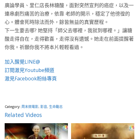
廣論學員、里仁店長林糖酸，面對突然宣判的癌症，以及一
連串劇烈痛苦的治療，依靠 老師的開示，穩定了他徬徨的
心。體會死時除法而外，餘皆無益的真實歷程。
下一生要去哪? 她堅持「師父去哪裡，我就到哪裡。」讓糖
酸走得自在，走得歡喜，走得沒有遺憾。她走在前面提醒著
你我。祈願你我不將本片輕輕看過。
加入醒覺LINE@
訂閱澈見Youtube頻道
澈見Facebook粉絲專頁
Category:
周末微電影
,
影音
,
生命勵志
Related Videos