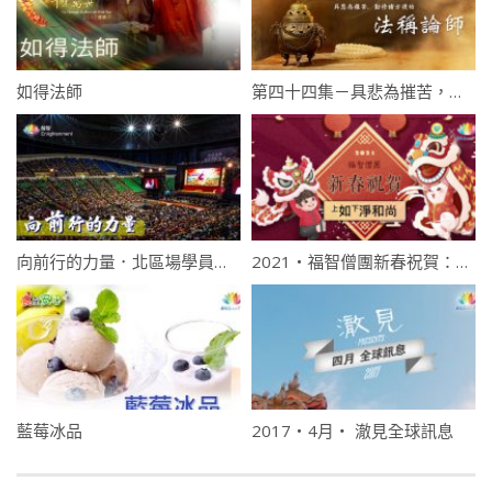
如得法師
第四十四集－具悲為摧苦，勤修諸方便的法稱論師
向前行的力量．北區場學員心得
2021・福智僧團新春祝賀：如淨和尚拜年
藍莓冰品
2017・4月・ 澈見全球訊息