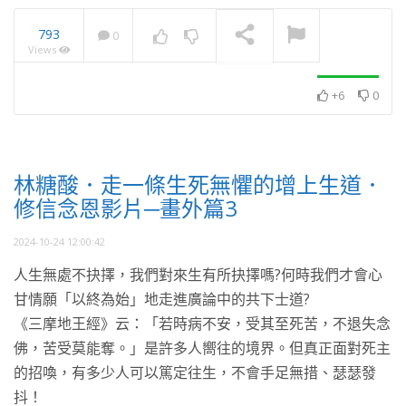
793
0
Views
隨學無窮盡
NOW PLAYING
+6
0
林糖酸．走一條生死無懼的增上生道．
修信念恩影片─畫外篇3
2024-10-24 12:00:42
人生無處不抉擇，我們對來生有所抉擇嗎?何時我們才會心
甘情願「以終為始」地走進廣論中的共下士道?
《三摩地王經》云：「若時病不安，受其至死苦，不退失念
佛，苦受莫能奪。」是許多人嚮往的境界。但真正面對死主
的招喚，有多少人可以篤定往生，不會手足無措、瑟瑟發
抖！