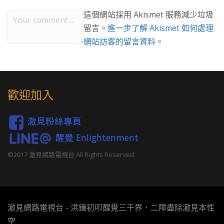
這個網站採用 Akismet 服務減少垃圾
留言。
進一步了解 Akismet 如何處理
網站訪客的留言資料
。
歡迎加入
澈見粉絲專頁
醒覺 Enlightenment
©2017 澈見網路電視台 All Rights Reserved.
澈見網路電視台 - 洪鐘初叩醒覺三千界．二障盡除澈見本性
空