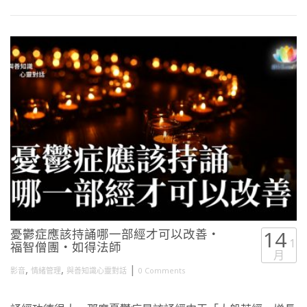
憂鬱症應該持誦哪一部經才可以改善・
14
1
福智僧團・如得法師
月
,
,
|
影音
情緒管理
與善知識心靈對話
0 Comments