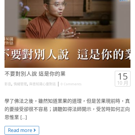
不要對別人說 這是你的業
15
10 月
,
,
|
影音
情緒管理
與善知識心靈對話
0 Comments
學了佛法之後，雖然知道業果的道理，但是苦果現前時，真
的要接受卻很不容易；請聽如得法師開示，受苦時如何正向
思惟業 […]
Read more