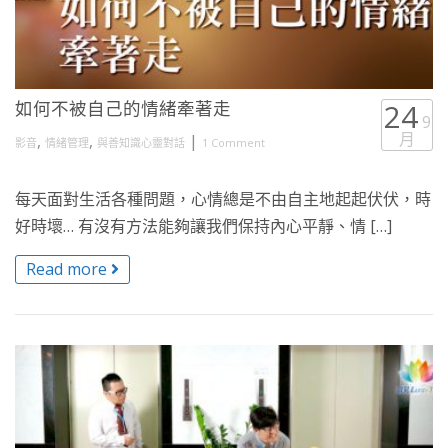
如何不被自己的情緒牽著走
24
9
月
,
,
|
影音
情緒管理
與善知識心靈對話
1 Comment
每天面對生活各種問題，心情總是不由自主地起起伏伏，時
好時壞… 有沒有方法能夠讓我們保持內心平靜、情 […]
Read more