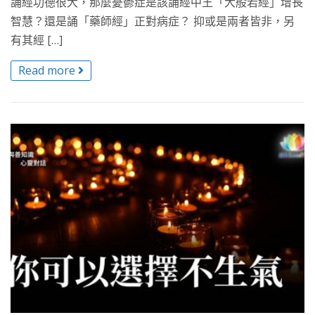
誦經功德很大，那麼憂鬱症是該誦經中王「大般若經」增長
智慧？還是誦「藥師經」正對病症？ 抑或是兩者皆非，另
有其經 […]
Read more