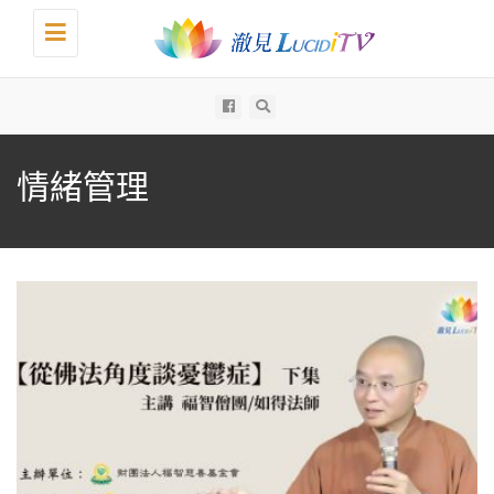
Toggle
navigation
All
情緒管理