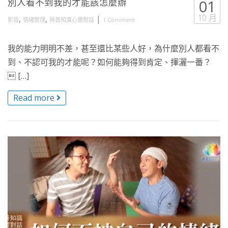
別人看不到我的才能該怎麼辦
01
10 月
,
,
|
影音
情緒管理
與善知識心靈對話
1 Comment
我的能力明明不差，甚至還比某些人好，為什麼別人都看不
到、不認可我的才能呢？如何能夠得到肯定、揮灑一番？
 […]
Read more