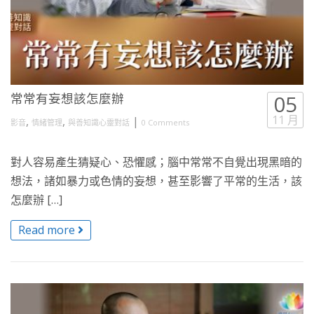
常常有妄想該怎麼辦
05
11 月
,
,
|
影音
情緒管理
與善知識心靈對話
0 Comments
對人容易產生猜疑心、恐懼感；腦中常常不自覺出現黑暗的
想法，諸如暴力或色情的妄想，甚至影響了平常的生活，該
怎麼辦 […]
Read more