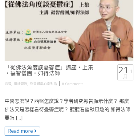
「從佛法角度談憂鬱症」講座・上集
21
1
・福智僧團・如得法師
月
,
,
|
影音
情緒管理
與善知識心靈對話
0 Comments
中醫怎麼說？西醫怎麼說？學者研究報告顯示什麼？ 那麼
佛法又是怎樣看待憂鬱症呢？ 聽聽看幽默風趣的 如得法師
要怎 […]
Read more