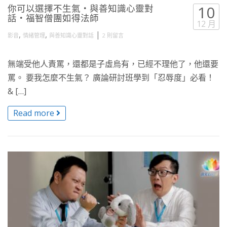
你可以選擇不生氣・與善知識心靈對
10
話・福智僧團如得法師
12 月
,
,
|
影音
情緒管理
與善知識心靈對話
2 則留言
無端受他人責罵，還都是子虛烏有，已經不理他了，他還要
罵。 要我怎麼不生氣？ 廣論研討班學到「忍辱度」必看！
& […]
Read more