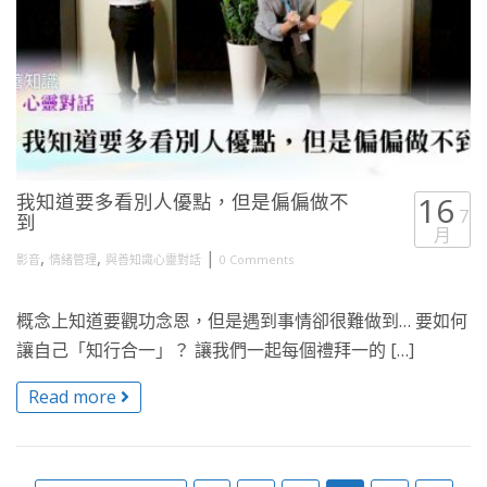
我知道要多看別人優點，但是偏偏做不
16
7
到
月
,
,
|
影音
情緒管理
與善知識心靈對話
0 Comments
概念上知道要觀功念恩，但是遇到事情卻很難做到… 要如何
讓自己「知行合一」？ 讓我們一起每個禮拜一的 […]
Read more