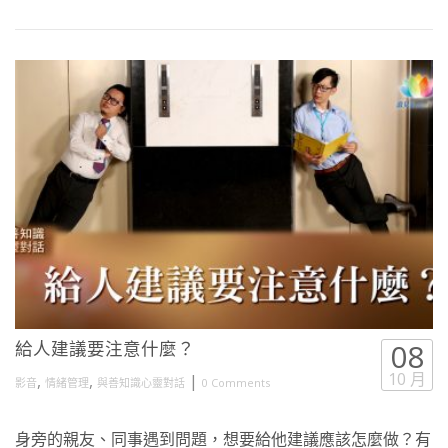
給人建議要注意什麼？
08
10 月
,
,
|
影音
情緒管理
與善知識心靈對話
0 Comments
身旁的親友、同事遇到問題，想要給他建議應該怎麼做？有