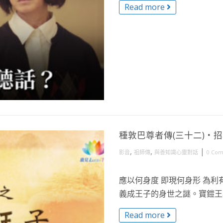
Read more
種敦巴尊者傳(三十二)・
,
,
|
影音
祖師傳
與善知識心靈對話
0 Co
應以何身度 即現何身形 為利
義成王子的身世之謎。寶鎧王與
Read more