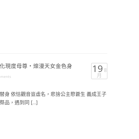
淚化現度母尊・燦漫天女金色身
19
8
月
mments
替身 依怙觀音豈虛名，悲捨公主愍蒼生 義成王子
品，遇到同 […]