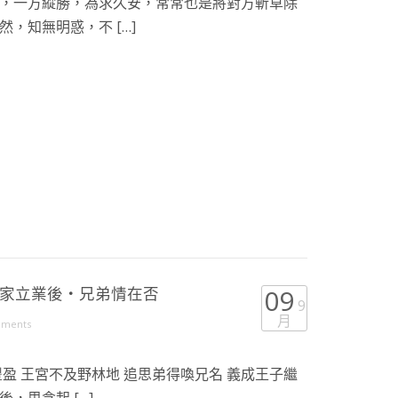
，一方縱勝，為求久安，常常也是將對方斬草除
，知無明惑，不 […]
成家立業後・兄弟情在否
09
9
月
mments
盈 王宮不及野林地 追思弟得喚兄名 義成王子繼