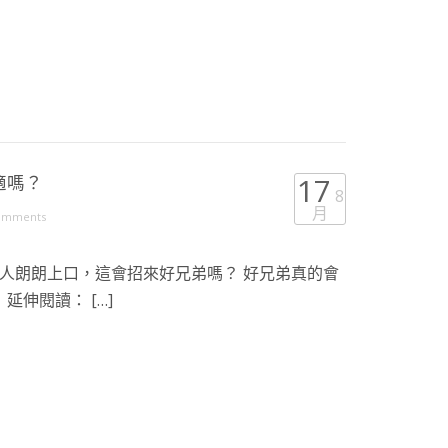
適嗎？
17
8
月
omments
人朗朗上口，這會招來好兄弟嗎？ 好兄弟真的會
延伸閱讀： […]