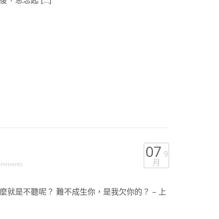
，思念起 […]
07
9
月
omments
就是不聽呢？ 難不成生你，是我欠你的？ – 上