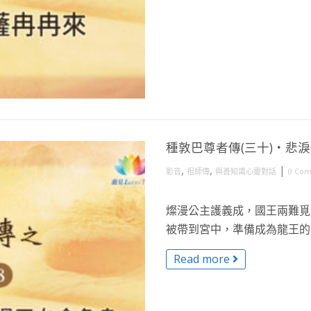
種敦巴尊者傳(三十)・悲
,
,
|
影音
祖師傳
與善知識心靈對話
0 Co
燦漫公主護義成，國王兩難覓
被帶到宮中，準備成為龍王的祭
Read more