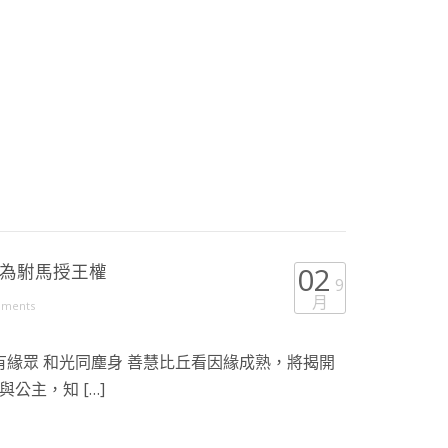
招為駙馬授王權
02
9
月
mments
有緣眾 和光同塵身 善慧比丘看因緣成熟，將揭開
公主，知 […]