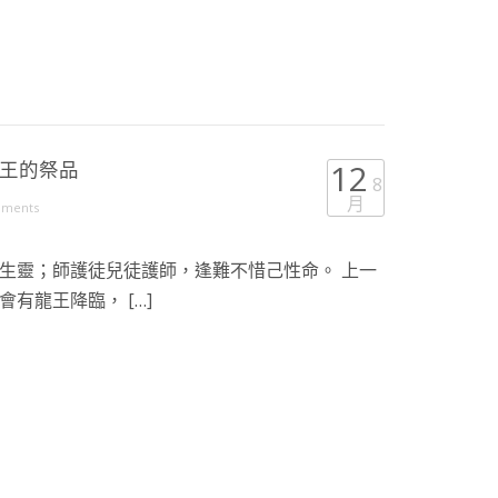
龍王的祭品
12
8
月
mments
生靈；師護徒兒徒護師，逢難不惜己性命。 上一
有龍王降臨， […]