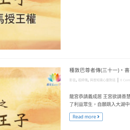
種敦巴尊者傳(三十一)・
,
,
|
影音
祖師傳
與善知識心靈對話
0 Co
龍宮恭請義成居 王宮欲請善慧
了利益眾生，自願跳入大湖中祭
Read more