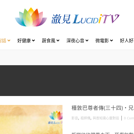
對話
好健康
蔬食風
深夜心音
微電影
好人
種敦巴尊者傳(三十四)・
,
,
|
影音
祖師傳
與善知識心靈對話
0 Co