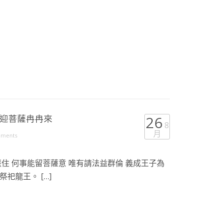
喜迎菩薩冉冉來
26
8
月
mments
住 何事能留菩薩意 唯有請法益群倫 義成王子為
祀龍王。 […]