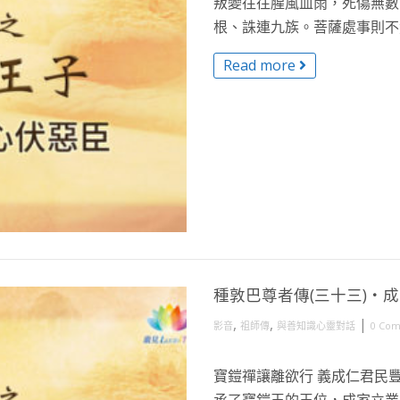
叛變往往腥風血雨，死傷無數
根、誅連九族。菩薩處事則不然
Read more
種敦巴尊者傳(三十三)・
,
,
|
影音
祖師傳
與善知識心靈對話
0 Co
寶鎧禪讓離欲行 義成仁君民豐