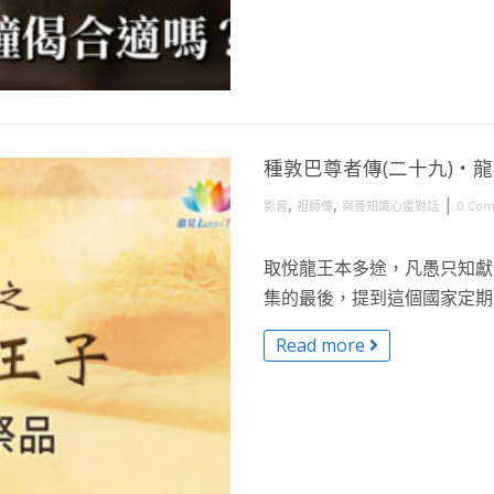
種敦巴尊者傳(二十九)・
,
,
|
影音
祖師傳
與善知識心靈對話
0 Co
取悅龍王本多途，凡愚只知獻
集的最後，提到這個國家定期會
Read more