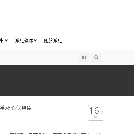
好事
澈見藝廊
關於澈見
All
兄弟悲心伏惡臣
16
9
月
mments