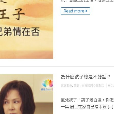
承了寶鎧王的王位，成家立業後
Read more
為什麼孩子總是不聽話？
,
,
|
家庭關係
影音
與善知識心靈對話
0 C
氣死我了！講了幾百遍，你怎麼
一集 居士在家自己唱叩鐘 […]