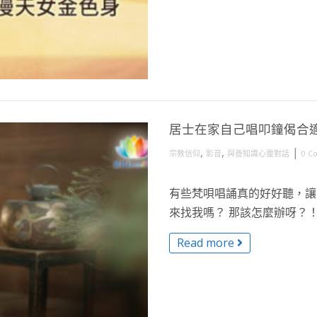
居士在家自己唱叩鐘偈合
,
,
|
宗教信仰
影音
與善知識心靈對話
0 C
有些梵唄唱誦真的好好聽，讓
來找我嗎？ 那該怎麼辦呀？！ 
Read more